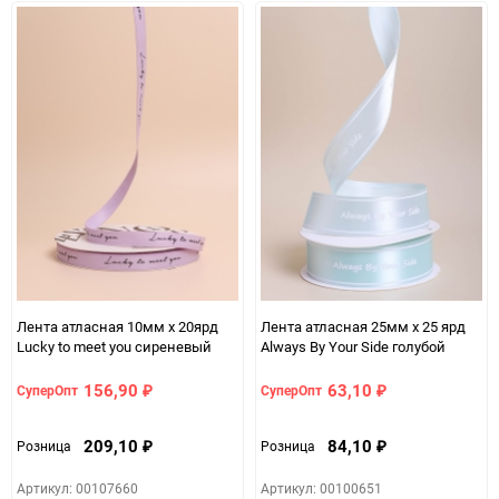
Лента атласная 10мм х 20ярд
Лента атласная 25мм х 25 ярд
Lucky to meet you сиреневый
Always By Your Side голубой
156,90
63,10
СуперОпт
СуперОпт
₽
₽
209,10
84,10
Розница
Розница
₽
₽
Артикул: 00107660
Артикул: 00100651