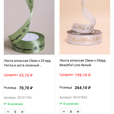
Лента атласная 25мм х 33ярд
Лента атласная 25мм х 25 ярд
Beautiful Love белый
Тепла и уюта зеленый
пастельный
198,10
53,10
СуперОпт
СуперОпт
₽
₽
264,10
70,70
Розница
Розница
₽
₽
Артикул: 00107663
Артикул: 00101796
В наличии
В наличии