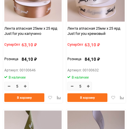
Лента атласная 25мм х 25 ярд
Лента атласная 25мм х 25 ярд
Just for you капучино
Just for you кремовый
63,10
63,10
СуперОпт
СуперОпт
₽
₽
84,10
84,10
Розница
Розница
₽
₽
Артикул: 00100646
Артикул: 00100632
В наличии
В наличии
Добавить
Добавить
Добавить
Доба
В корзину
В корзину
в
к
в
к
избранное
сравнению
избранно
срав