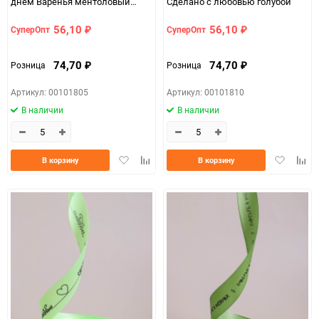
днем Варенья ментоловый
Сделано с любовью голубой
светлый
56,10
56,10
СуперОпт
СуперОпт
₽
₽
74,70
74,70
Розница
Розница
₽
₽
Артикул: 00101805
Артикул: 00101810
В наличии
В наличии
Добавить
Добавить
Добавить
Доба
В корзину
В корзину
в
к
в
к
избранное
сравнению
избранно
срав