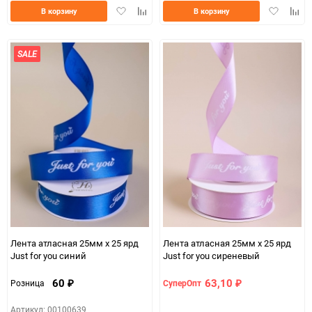
Добавить
Добавить
Добавить
Доба
В корзину
В корзину
в
к
в
к
избранное
сравнению
избранно
срав
SALE
Лента атласная 25мм х 25 ярд
Лента атласная 25мм х 25 ярд
Just for you синий
Just for you сиреневый
60
63,10
Розница
СуперОпт
₽
₽
Артикул: 00100639