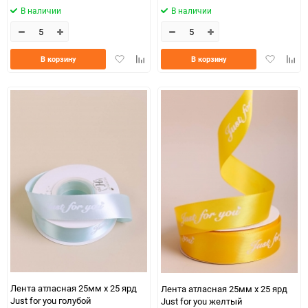
В наличии
В наличии
Добавить
Добавить
Добавить
Доба
В корзину
В корзину
в
к
в
к
избранное
сравнению
избранно
срав
Лента атласная 25мм х 25 ярд
Лента атласная 25мм х 25 ярд
Just for you голубой
Just for you желтый