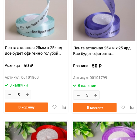
Лента атласная 25мм х 25 ярд
Лента атласная 25мм х 25 ярд
Все будет офигенно голубой
Все будет офигенно
нежный
лавандовый
50
50
Розница
Розница
₽
₽
Артикул: 00101800
Артикул: 00101799
В наличии
В наличии
Добавить
Добавить
Добавить
Доба
В корзину
В корзину
в
к
в
к
избранное
сравнению
избранно
срав