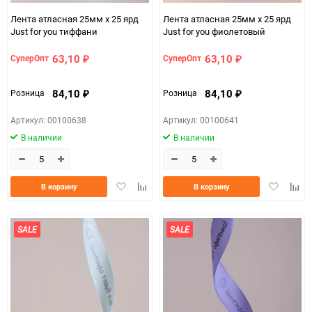
Лента атласная 25мм х 25 ярд
Лента атласная 25мм х 25 ярд
Just for you тиффани
Just for you фиолетовый
63,10
63,10
СуперОпт
СуперОпт
₽
₽
84,10
84,10
Розница
Розница
₽
₽
Артикул: 00100638
Артикул: 00100641
В наличии
В наличии
Добавить
Добавить
Добавить
Доба
В корзину
В корзину
в
к
в
к
избранное
сравнению
избранно
срав
SALE
SALE