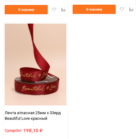
Добавить
Доба
Добавить
Добавить
В корзину
В корзину
в
к
в
к
избранно
срав
избранное
сравнению
Лента атласная 25мм х 33ярд
Beautiful Love красный
198,10
СуперОпт
₽