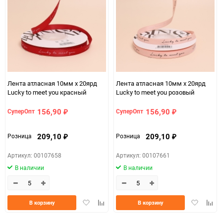
150
Лента атласная 10мм х 20ярд
Лента атласная 10мм х 20ярд
Lucky to meet you красный
Lucky to meet you розовый
156,90
156,90
СуперОпт
СуперОпт
₽
₽
209,10
209,10
Розница
Розница
₽
₽
Артикул: 00107658
Артикул: 00107661
В наличии
В наличии
Добавить
Добавить
Добавить
Доба
В корзину
В корзину
в
к
в
к
избранное
сравнению
избранно
срав