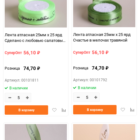
Лента атласная 25мм х 25 ярд
Лента атласная 25мм х 25 ярд
Счастье в мелочах травяной
Сделано с любовью салатовый
светлый
56,10
56,10
СуперОпт
СуперОпт
₽
₽
74,70
74,70
Розница
Розница
₽
₽
Артикул: 00101792
Артикул: 00101811
В наличии
В наличии
Добавить
Доба
Добавить
Добавить
В корзину
В корзину
в
к
в
к
избранно
срав
избранное
сравнению