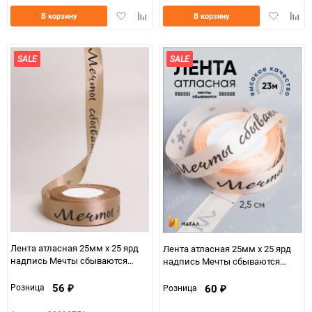
Добавить
Добавить
Добавить
Доба
В корзину
В корзину
в
к
в
к
избранное
сравнению
избранно
срав
SALE
SALE
Лента атласная 25мм х 25 ярд
Лента атласная 25мм х 25 ярд
надпись Мечты сбываются
надпись Мечты сбываются
капучино
персик
56
60
Розница
Розница
₽
₽