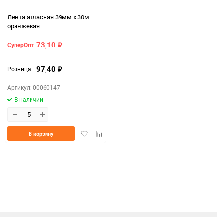
150
Лента атласная 39мм х 30м
оранжевая
73,10
СуперОпт
₽
97,40
Розница
₽
Артикул: 00060147
В наличии
Добавить
Добавить
В корзину
в
к
избранное
сравнению