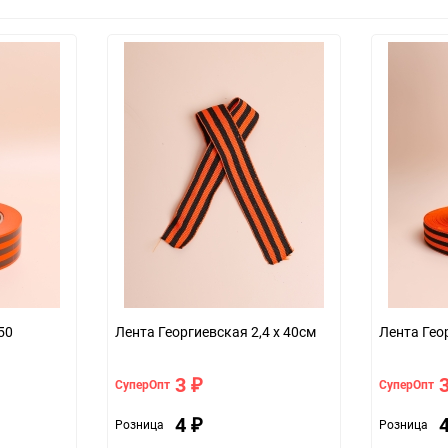
50
Лента Георгиевская 2,4 х 40см
Лента Гео
3
СуперОпт
СуперОпт
₽
4
Розница
Розница
₽