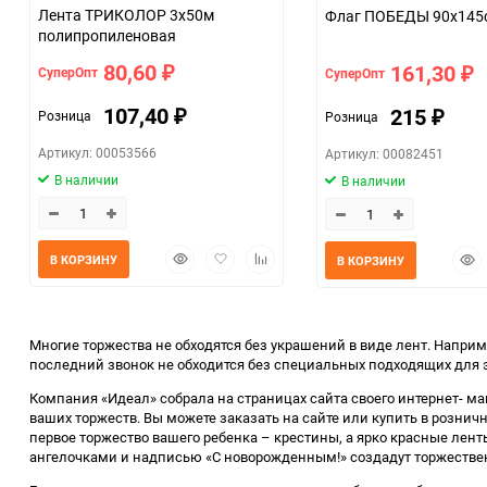
Лента ТРИКОЛОР 3x50м
Флаг ПОБЕДЫ 90х145
полипропиленовая
80,60
161,30
СуперОпт
СуперОпт
₽
₽
107,40
215
Розница
Розница
₽
₽
Артикул: 00053566
Артикул: 00082451
В наличии
В наличии
Быстрый
Добавить
Добавить
Быс
В КОРЗИНУ
В КОРЗИНУ
просмотр
в
к
прос
избранное
сравнению
Многие торжества не обходятся без украшений в виде лент. Напри
последний звонок не обходится без специальных подходящих для э
Компания «Идеал» собрала на страницах сайта своего интернет- м
ваших торжеств. Вы можете заказать на сайте или купить в розни
первое торжество вашего ребенка – крестины, а ярко красные лен
ангелочками и надписью «С новорожденным!» создадут торжестве