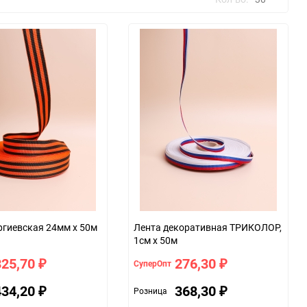
30
60
90
150
ргиевская 24мм х 50м
Лента декоративная ТРИКОЛОР,
1см x 50м
325,70
276,30
СуперОпт
₽
₽
434,20
368,30
Розница
₽
₽