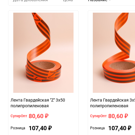
Лента Гвардейская "Z" 3х50
Лента Гвардейская 3х
полипропиленовая
полипропиленовая
80,60
80,60
СуперОпт
СуперОпт
₽
₽
107,40
107,40
Розница
Розница
₽
₽