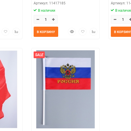
Артикул: 11417185
Артикул: 1
В наличии
В наличи
трый
Добавить
Добавить
Быстрый
Добавить
Добавить
В КОРЗИНУ
В КОРЗИН
мотр
в
к
просмотр
в
к
избранное
сравнению
избранное
сравнению
SALE