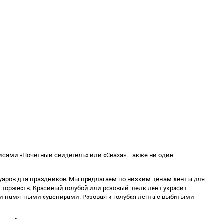
писями «Почетный свидетель» или «Сваха». Также ни один
ссуаров для праздников. Мы предлагаем по низким ценам ленты для
х торжеств. Красивый голубой или розовый шелк лент украсит
ми памятными сувенирами. Розовая и голубая лента с выбитыми