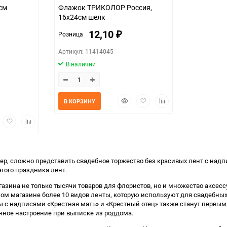
см
Флажок ТРИКОЛОР Россия,
16х24см шелк
12,10
Розница
₽
Артикул: 11414045
В наличии
Быстрый
Добавить
Добавить
В КОРЗИНУ
просмотр
в
к
избранное
сравнению
трый
Добавить
Добавить
мотр
в
к
избранное
сравнению
мер, сложно представить свадебное торжество без красивых лент с над
того праздника лент.
агазина не только тысячи товаров для флористов, но и множество аксе
чном магазине более 10 видов ленты, которую используют для свадебны
ты с надписями «Крестная мать» и «Крестный отец» также станут первы
нное настроение при выписке из роддома.