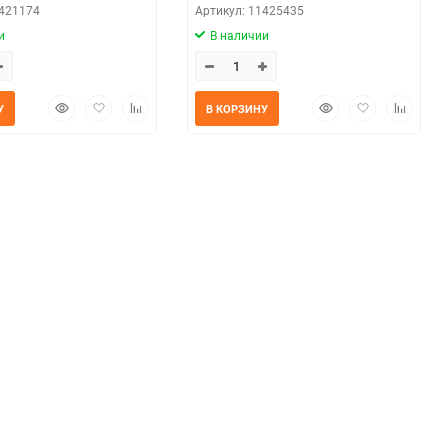
1421174
Артикул: 11425435
и
В наличии
Быстрый
Добавить
Добавить
Быстрый
Добавить
Добавит
У
В КОРЗИНУ
просмотр
в
к
просмотр
в
к
избранное
сравнению
избранное
сравнен