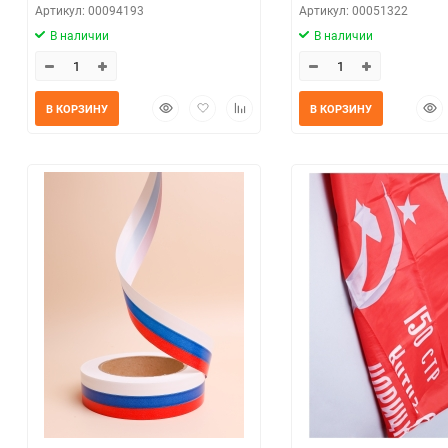
Артикул: 00094193
Артикул: 00051322
В наличии
В наличии
Быстрый
Добавить
Добавить
Быс
В КОРЗИНУ
В КОРЗИНУ
просмотр
в
к
прос
избранное
сравнению