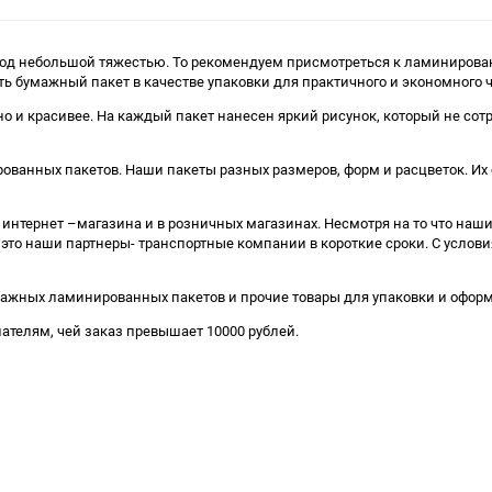
од небольшой тяжестью. То рекомендуем присмотреться к ламинированн
ть бумажный пакет в качестве упаковки для практичного и экономного 
 и красивее. На каждый пакет нанесен яркий рисунок, который не сот
анных пакетов. Наши пакеты разных размеров, форм и расцветок. Их с
нтернет –магазина и в розничных магазинах. Несмотря на то что наши 
 это наши партнеры- транспортные компании в короткие сроки. С усло
ажных ламинированных пакетов и прочие товары для упаковки и офор
ателям, чей заказ превышает 10000 рублей.