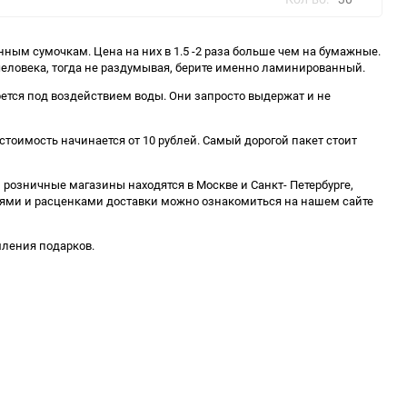
ым сумочкам. Цена на них в 1.5 -2 раза больше чем на бумажные.
30
человека, тогда не раздумывая, берите именно ламинированный.
60
рется под воздействием воды. Они запросто выдержат и не
90
тоимость начинается от 10 рублей. Самый дорогой пакет стоит
150
розничные магазины находятся в Москве и Санкт- Петербурге,
виями и расценками доставки можно ознакомиться на нашем сайте
мления подарков.