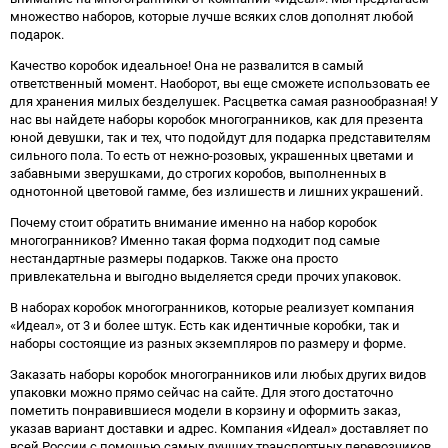
множество наборов, которые лучше всяких слов дополнят любой
подарок.
Качество коробок идеальное! Она не развалится в самый
ответственный момент. Наоборот, вы еще сможете использовать ее
для хранения милых безделушек. Расцветка самая разнообразная! У
нас вы найдете наборы коробок многогранников, как для презента
юной девушки, так и тех, что подойдут для подарка представителям
сильного пола. То есть от нежно-розовых, украшенных цветами и
забавными зверушками, до строгих коробов, выполненных в
однотонной цветовой гамме, без излишеств и лишних украшений.
Почему стоит обратить внимание именно на набор коробок
многогранников? Именно такая форма подходит под самые
нестандартные размеры подарков. Также она просто
привлекательна и выгодно выделяется среди прочих упаковок.
В наборах коробок многогранников, которые реализует компания
«Идеал», от 3 и более штук. Есть как идентичные коробки, так и
наборы состоящие из разных экземпляров по размеру и форме.
Заказать наборы коробок многогранников или любых других видов
упаковки можно прямо сейчас на сайте. Для этого достаточно
пометить понравившиеся модели в корзину и оформить заказ,
указав вариант доставки и адрес. Компания «Идеал» доставляет по
всей России с помощью самых лучших транспортных перевозчиков.