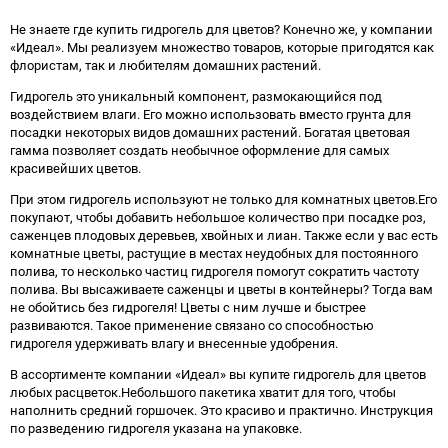
избранное
сравнению
избранно
срав
Не знаете где купить гидрогель для цветов? Конечно же, у компании
«Идеал». Мы реализуем множество товаров, которые пригодятся как
флористам, так и любителям домашних растений.
Гидрогель это уникальный компонент, размокающийся под
воздействием влаги. Его можно использовать вместо грунта для
посадки некоторых видов домашних растений. Богатая цветовая
гамма позволяет создать необычное оформление для самых
красивейших цветов.
При этом гидрогель используют не только для комнатных цветов.Его
покупают, чтобы добавить небольшое количество при посадке роз,
саженцев плодовых деревьев, хвойных и лиан. Также если у вас есть
комнатные цветы, растущие в местах неудобных для постоянного
полива, то несколько частиц гидрогеля помогут сократить частоту
полива. Вы высаживаете саженцы и цветы в контейнеры? Тогда вам
не обойтись без гидрогеля! Цветы с ним лучше и быстрее
развиваются. Такое применение связано со способностью
гидрогеля удерживать влагу и внесенные удобрения.
В ассортименте компании «Идеал» вы купите гидрогель для цветов
любых расцветок.Небольшого пакетика хватит для того, чтобы
наполнить средний горшочек. Это красиво и практично. Инструкция
по разведению гидрогеля указана на упаковке.