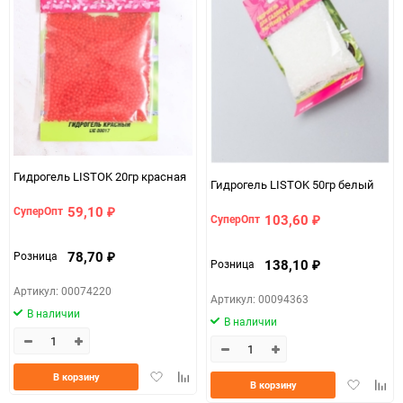
90
150
Гидрогель LISTOK 20гр красная
Гидрогель LISTOK 50гр белый
59,10
СуперОпт
₽
103,60
СуперОпт
₽
78,70
Розница
₽
138,10
Розница
₽
Артикул: 00074220
Артикул: 00094363
В наличии
В наличии
Добавить
Добавить
В корзину
Добавить
Доба
В корзину
в
к
в
к