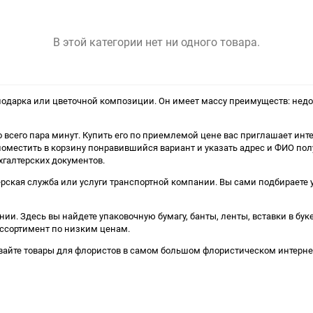
В этой категории нет ни одного товара.
дарка или цветочной композиции. Он имеет массу преимуществ: недоро
 всего пара минут. Купить его по приемлемой цене вас приглашает ин
 поместить в корзину понравившийся вариант и указать адрес и ФИО п
хгалтерских документов.
рская служба или услуги транспортной компании. Вы сами подбираете 
ии. Здесь вы найдете упаковочную бумагу, банты, ленты, вставки в бу
ассортимент по низким ценам.
айте товары для флористов в самом большом флористическом интернет