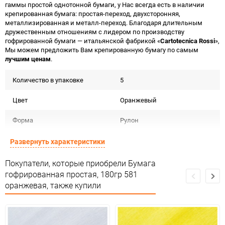
гаммы простой однотонной бумаги, у Нас всегда есть в наличии
крепированная бумага: простая-переход, двухсторонняя,
металлизированная и металл-переход. Благодаря длительным
дружественным отношениям с лидером по производству
гофрированной бумаги — итальянской фабрикой «
Cartotecnica Rossi
»,
Мы можем предложить Вам крепированную бумагу по самым
лучшим ценам
.
Количество в упаковке
5
Цвет
Оранжевый
Форма
Рулон
Материал
Бумага гофрированная 180г
Развернуть характеристики
Срок годности
Срок годности не ограничен
Покупатели, которые приобрели Бумага
гофрированная простая, 180гр 581
Предназначение товара
Для флористики
оранжевая, также купили
Сертификация
Не подлежит сертификации
Особые условия
Темп. хранения: -20 до +35 С .