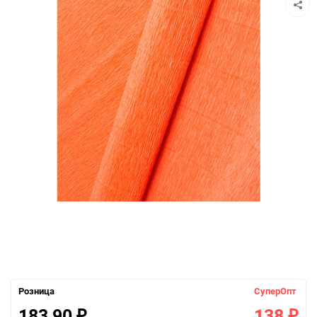
Розница
СуперОпт
183,90
138
₽
₽