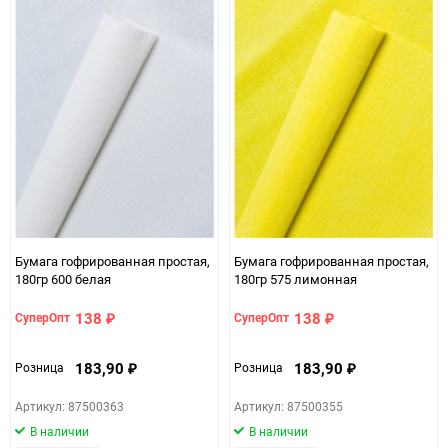
Минимальное количество
5
Количество в коробке
45
Единица измерения
шт
ЦветНоменклатуры
оранжевый
Бумага гофрированная простая,
Бумага гофрированная простая,
180гр 600 белая
180гр 575 лимонная
138
138
СуперОпт
СуперОпт
₽
₽
183,90
183,90
Розница
Розница
₽
₽
Артикул: 87500363
Артикул: 87500355
В наличии
В наличии