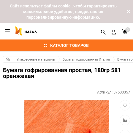
Cайт использует файлы cookie , чтобы гарантировать
максимальное удобство , предоставляя
персонализированную информацию.
0
КАТАЛОГ ТОВАРОВ
Упаковочные материалы
Бумага гофрированная Италия
Бумага го
Бумага гофрированная простая, 180гр 581
оранжевая
Артикул:
87500357
Добав
в
избра
Добав
к
сравн