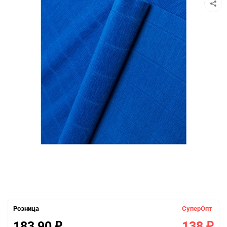
Розница
СуперОпт
183,90
138
₽
₽