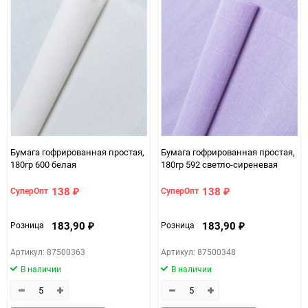
Количество в коробке
45
Единица измерения
шт
Бумага гофрированная простая,
Бумага гофрированная простая,
180гр 600 белая
180гр 592 светло-сиреневая
138
138
СуперОпт
СуперОпт
₽
₽
183,90
183,90
Розница
Розница
₽
₽
Артикул: 87500363
Артикул: 87500348
В наличии
В наличии