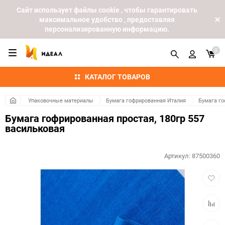
Cайт использует файлы cookie , чтобы гарантировать
максимальное удобство , предоставляя
персонализированную информацию.
0
КАТАЛОГ ТОВАРОВ
Упаковочные материалы
Бумага гофрированная Италия
Бумага го
Бумага гофрированная простая, 180гр 557
васильковая
Артикул:
87500360
Добав
в
избра
Добав
к
сравн