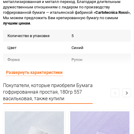
металлизированная и металл-переход. Благодаря длительным
дружественным отношениям с лидером по производству
гофрированной бумаги — итальянской фабрикой «
Cartotecnica Rossi
»,
Мы можем предложить Вам крепированную бумагу по самым
лучшим ценам
.
Количество в упаковке
5
Цвет
Синий
Форма
Рулон
Материал
Бумага гофрированная 180г
Развернуть характеристики
Срок годности
Срок годности не ограничен
Покупатели, которые приобрели Бумага
гофрированная простая, 180гр 557
Предназначение товара
Для флористики
васильковая, также купили
Сертификация
Не подлежит сертификации
Особые условия
Темп. хранения: -20 до +35 С .
Минимальное количество
5