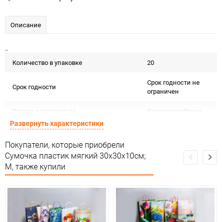
Описание
..
Количество в упаковке
20
Срок годности не
Срок годности
ограничен
Страна изготовителя
Корея республика
Развернуть характеристики
Подарочная
Предназначение товара
упаковка
Покупатели, которые приобрели
Сумочка пластик мягкий 30х30х10см;
Подлежит
M, также купили
Сертификация
декларации о
соответствии ЕАС
Особых условий не
Особые условия
требует