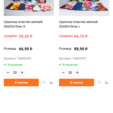
Минимальное количество
20
Количество в коробке
200
Сумочка пластик мягкий
Сумочка пластик мягкий
Единица измерения
шт
26х23х10см; S
32х42х10см; L
81916d6d-b335-11f0-
Размер
50,20
66,70
СуперОпт
СуперОпт
8cc3-b03af2b6059f
₽
₽
81916d6d-b335-11f0-
66,90
88,90
Розница
Розница
07c4e68a_b330_11f0_8cc3_b03af2b6059f
₽
₽
8cc3-b03af2b6059f
Артикул: 76800595
Артикул: 76800597
В наличии
В наличии
Добавить
Добавить
Добавить
Доба
В корзину
В корзину
в
к
в
к
избранное
сравнению
избранно
срав