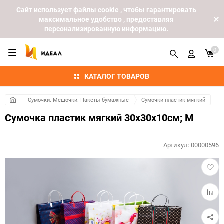
Cайт использует файлы cookie , чтобы гарантировать
максимальное удобство , предоставляя
персонализированную информацию.
0
КАТАЛОГ ТОВАРОВ
Сумочки. Мешочки. Пакеты бумажные
Сумочки пластик мягкий
Сумочка пластик мягкий 30х30х10см; M
Артикул:
00000596
Добав
в
избра
Добав
к
сравн