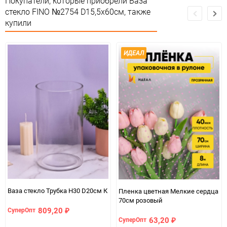
Покупатели, которые приобрели Ваза
Особые условия
Особых условий не требует
стекло FINO №2754 D15,5x60см, также
купили
Минимальное количество
1
Количество в коробке
2
ИДЕАЛ
Единица измерения
шт
Ваза стекло Трубка H30 D20см К
Пленка цветная Мелкие сердца
70см розовый
809,20
СуперОпт
₽
63,20
СуперОпт
₽