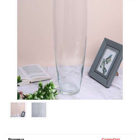
Розница
СуперОпт