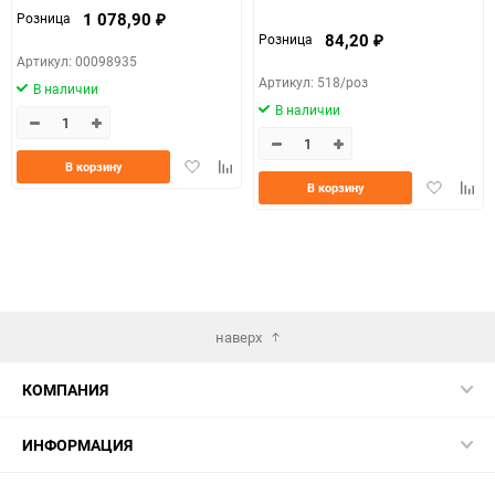
1 078,90
Розница
₽
84,20
Розница
₽
Артикул: 00098935
Артикул: 518/роз
В наличии
В наличии
Добавить
Добавить
В корзину
в
к
Добавить
Доба
В корзину
избранное
сравнению
в
к
избранно
срав
наверх
КОМПАНИЯ
ИНФОРМАЦИЯ