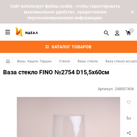
Cайт использует файлы cookie , чтобы гарантировать
максимальное удобство , предоставляя
персонализированную информацию.
0
КАТАЛОГ ТОВАРОВ
Вазы. Кашпо. Горшки
Стекло
Вазы стекло
Ваза стекло ассорт
Ваза стекло FINO №2754 D15,5x60см
Артикул:
248007406
Добав
в
избра
Добав
к
сравн