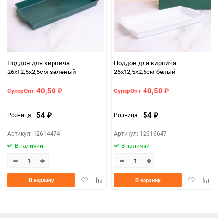
Поддон для кирпича
Поддон для кирпича
26х12,5х2,5см зеленый
26х12,5х2,5см белый
40,50
40,50
СуперОпт
СуперОпт
₽
₽
54
54
Розница
Розница
₽
₽
Артикул: 12614474
Артикул: 12616647
В наличии
В наличии
Добавить
Добавить
Добавить
Доба
В корзину
В корзину
в
к
в
к
избранное
сравнению
избранно
срав