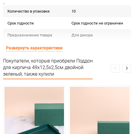
..
Количество в упаковке
10
Срок годности
Срок годности не ограничен
Предназначение товара
Для декора
Сертификация
Не подлежит сертификации
Развернуть характеристики
Особые условия
Особых условий не требует
Покупатели, которые приобрели Поддон
для кирпича 49х12,5х2,5см двойной
Минимальное количество
1
зеленый, также купили
Количество в коробке
60
Единица измерения
шт