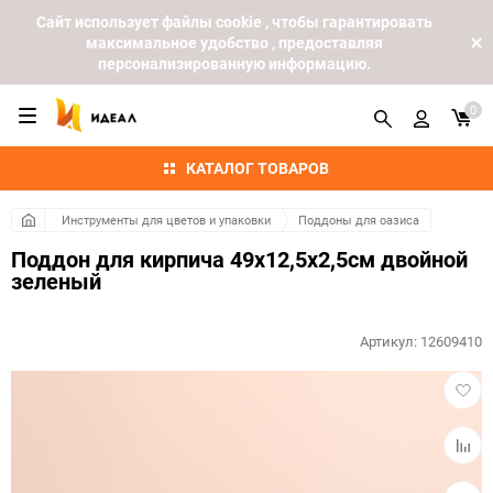
Cайт использует файлы cookie , чтобы гарантировать
максимальное удобство , предоставляя
персонализированную информацию.
0
КАТАЛОГ ТОВАРОВ
Инструменты для цветов и упаковки
Поддоны для оазиса
Поддон для кирпича 49х12,5х2,5см двойной
зеленый
Артикул:
12609410
Добав
в
избра
Добав
к
сравн