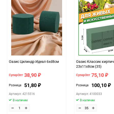
Единица измерения
Оазис Цилиндр Идеал 6xd8см
Оазис Классик кирпич
23х11х8см (35)
38,90
75,10
СуперОпт
СуперОпт
₽
₽
51,80
100,10
Розница
Розница
₽
₽
Артикул: 4215516
Артикул: 4100033
В наличии
В наличии