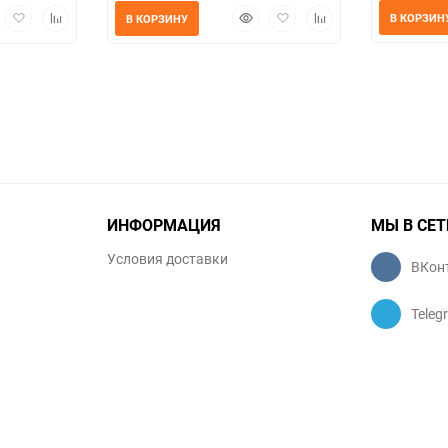
трый
Добавить
Добавить
Быстрый
Добавить
Добавить
В КОРЗИН
В КОРЗИНУ
мотр
в
к
просмотр
в
к
избранное
сравнению
избранное
сравнению
ИНФОРМАЦИЯ
МЫ В СЕТ
Условия доставки
ВКон
Teleg