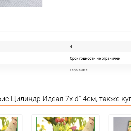
4
Срок годности не ограничен
Германия
Для декора
Не подлежит сертификации
ис Цилиндр Идеал 7x d14см, также ку
Особых условий не требует
4
24