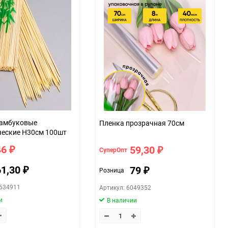
амбуковые
Пленка прозрачная 70см
ческие H30см 100шт
46
59,30
СуперОпт
₽
₽
61,30
79
Розница
₽
₽
2634911
Артикул: 6049352
и
В наличии