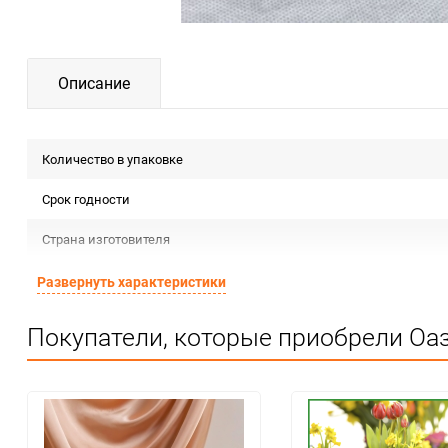
Описание
Количество в упаковке
Срок годности
Страна изготовителя
Предназначение товара
Развернуть характеристики
Сертификация
Покупатели, которые приобрели Оаз
Особые условия
Минимальное количество
Количество в коробке