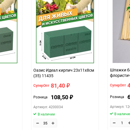
шт.
Шпажки б
Оазис Идеал кирпич 23х11х8см
флористи
(35) 11435
81,40
СуперОпт
СуперОпт
₽
108,50
Розница
Розница
₽
Артикул: 1
Артикул: 4200034
В наличи
В наличии