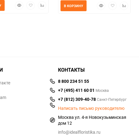
Быстрый
Добавить
Добавить
Быстрый
Добавить
Добавит
У
В КОРЗИНУ
просмотр
в
к
просмотр
в
к
избранное
сравнению
избранное
сравнен
И
КОНТАКТЫ
8 800 234 51 55
такте
+7 (495) 411 60 01
Москва
ram
+7 (812) 309-40-78
Санкт-Петербург
Написать письмо руководителю
Москва ул. 4-я Новокузьминская
дом 12
info@idealfloristika.ru