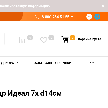
рсонализированную информацию.
8 800 234 51 55
0
0
0
Корзина
пуста
 ДЕКОРА
ВАЗЫ. КАШПО. ГОРШКИ
р Идеал 7x d14см