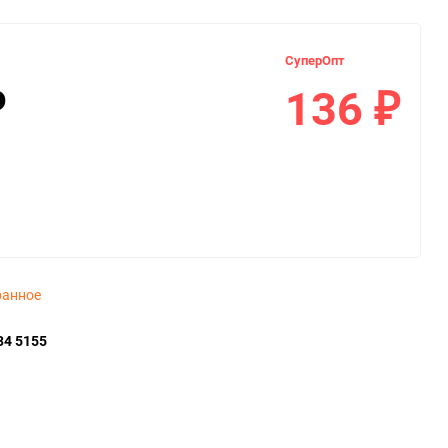
СуперОпт
136
₽
₽
ранное
34 5155