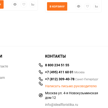
Быстрый
Добавить
Добавить
У
Быстрый
Добавить
Добавит
В КОРЗИНУ
просмотр
в
к
просмотр
в
к
избранное
сравнению
избранное
сравнен
И
КОНТАКТЫ
8 800 234 51 55
такте
+7 (495) 411 60 01
Москва
ram
+7 (812) 309-40-78
Санкт-Петербург
Написать письмо руководителю
Москва ул. 4-я Новокузьминская
дом 12
info@idealfloristika.ru