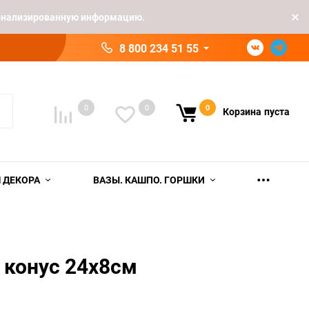
рсонализированную информацию.
8 800 234 51 55
0
0
0
Корзина
пуста
 ДЕКОРА
ВАЗЫ. КАШПО. ГОРШКИ
 конус 24х8см