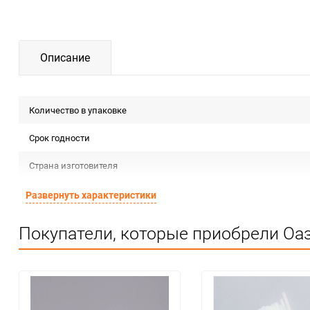
Описание
Количество в упаковке
Срок годности
Страна изготовителя
Предназначение товара
Развернуть характеристики
Сертификация
Покупатели, которые приобрели Оаз
Особые условия
Минимальное количество
Количество в коробке