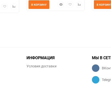
Быстрый
Добавить
Добавить
В КОРЗИНУ
В КОРЗИН
трый
Добавить
Добавить
просмотр
в
к
мотр
в
к
избранное
сравнению
избранное
сравнению
ИНФОРМАЦИЯ
МЫ В СЕТ
Условия доставки
ВКон
Teleg