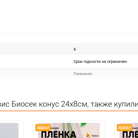
6
Срок годности не ограничен
Германия
Для декора
Не подлежит сертификации
ис Биосек конус 24х8см, также купил
Особых условий не требует
6
ИДЕАЛ
ИДЕАЛ
48