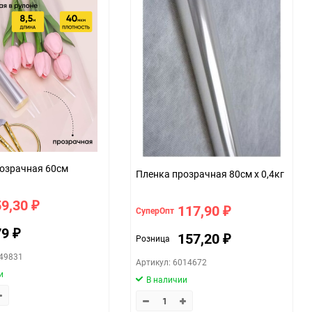
Пленка прозрачная 60см
Пленка прозрачная 80см x 0,4кг
59,30
₽
117,90
СуперОпт
₽
79
₽
157,20
Розница
₽
049831
Артикул: 6014672
и
В наличии