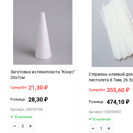
Единица измерения
Заготовка из пенопласта "Конус"
Стержень клеевой для
20х7см
пистолета d 7мм, 26.5
прозрачный 1кг (~100
21,30
СуперОпт
₽
355,60
СуперОпт
₽
28,30
Розница
₽
474,10
Розница
₽
Артикул: 00055798
Артикул: 00056892
В наличии
В наличии