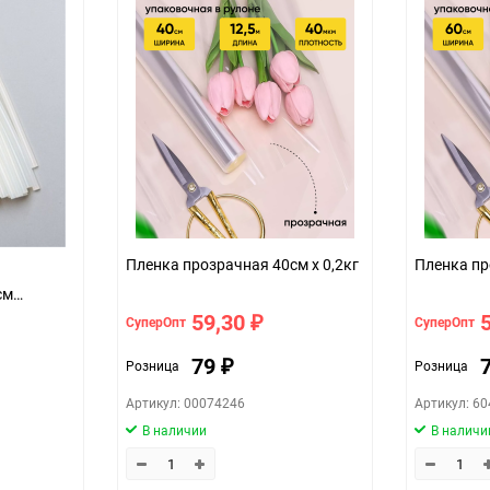
шт
Пленка прозрачная 40см x 0,2кг
см
шт.)
59,30
СуперОпт
СуперОпт
₽
79
Розница
Розница
₽
Артикул: 00074246
Артикул: 6
В наличии
В наличи