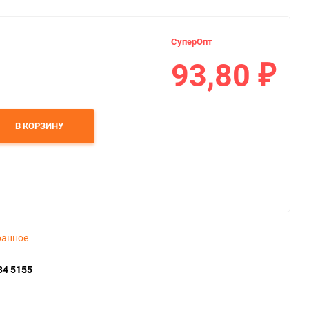
СуперОпт
93,80
₽
В КОРЗИНУ
ранное
34 5155