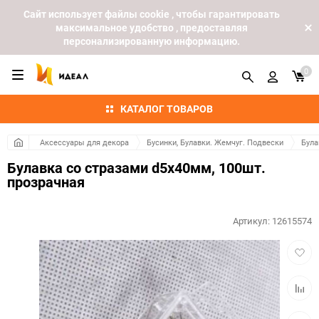
Cайт использует файлы cookie , чтобы гарантировать
максимальное удобство , предоставляя
персонализированную информацию.
0
КАТАЛОГ ТОВАРОВ
Аксессуары для декора
Бусинки, Булавки. Жемчуг. Подвески
Була
Булавка со стразами d5х40мм, 100шт.
прозрачная
Артикул:
12615574
Добав
в
избра
Добав
к
сравн