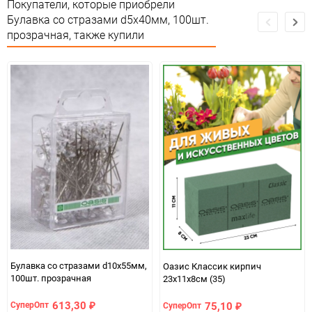
Особые условия
Особых условий не требует
Покупатели, которые приобрели
Булавка со стразами d5х40мм, 100шт.
Минимальное количество
1
прозрачная, также купили
Количество в коробке
10
Единица измерения
упак
Булавка со стразами d10х55мм,
Оазис Классик кирпич
100шт. прозрачная
23х11х8см (35)
613,30
75,10
СуперОпт
СуперОпт
₽
₽