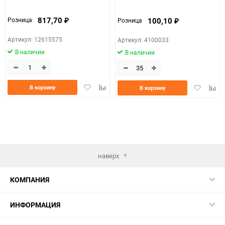
817,70
100,10
Розница
Розница
₽
₽
Артикул: 12615575
Артикул: 4100033
В наличии
В наличии
Добавить
Добавить
Добавить
Доба
В корзину
В корзину
в
к
в
к
избранное
сравнению
избранно
срав
наверх
КОМПАНИЯ
ИНФОРМАЦИЯ