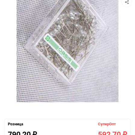
Розница
СуперОпт
790,20
592,70
₽
₽