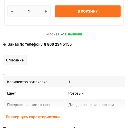
В КОРЗИНУ
Москва
В наличии
Заказ по телефону
8 800 234 5155
Описание
..
Количество в упаковке
1
Цвет
Розовый
Предназначение товара
Для декора и флористики
Сертификация
ГОСТ
Развернуть характеристики
Особые условия
Темп. хранения: -20 до +35 С .