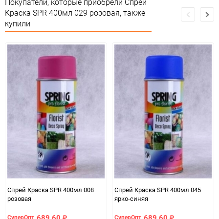
Покупатели, которые приобрели Спрей
Краска SPR 400мл 029 розовая, также
Минимальное количество
1
купили
Количество в коробке
12
Единица измерения
шт
Спрей Краска SPR 400мл 008
Спрей Краска SPR 400мл 045
розовая
ярко-синяя
689,60
689,60
СуперОпт
СуперОпт
₽
₽