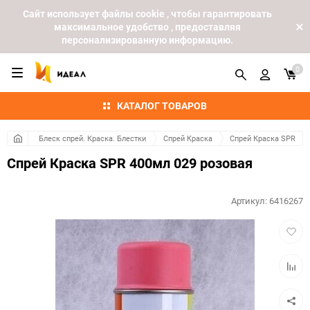
Cайт использует файлы cookie , чтобы гарантировать
максимальное удобство , предоставляя
персонализированную информацию.
0
КАТАЛОГ ТОВАРОВ
Блеск спрей. Краска. Блестки
Спрей Краска
Спрей Краска SPR
Спрей Краска SPR 400мл 029 розовая
Артикул:
6416267
Добав
в
избра
Добав
к
сравн