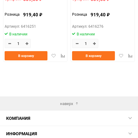
919,40
919,40
Розница
Розница
₽
₽
Артикул: 6416251
Артикул: 6416276
В наличии
В наличии
Добавить
Добавить
Добавить
Доба
В корзину
В корзину
в
к
в
к
избранное
сравнению
избранно
срав
наверх
КОМПАНИЯ
ИНФОРМАЦИЯ