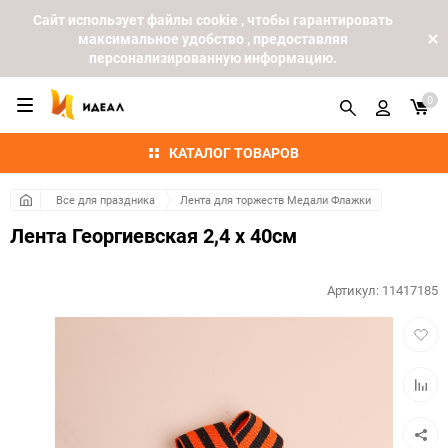
Cайт использует файлы cookie , чтобы гарантировать
максимальное удобство , предоставляя
персонализированную информацию.
0
КАТАЛОГ ТОВАРОВ
Все для праздника
Лента для торжеств Медали Флажки
Лента Георгиевская 2,4 х 40см
Артикул:
11417185
Добав
в
избра
Добав
к
сравн