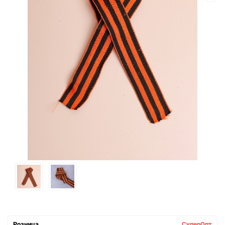
Розница
СуперОпт