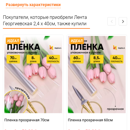
Сертификация
Не подлежит сертификации
Развернуть характеристики
Особые условия
Особых условий не требует
Покупатели, которые приобрели Лента
Георгиевская 2,4 х 40см, также купили
Минимальное количество
1
Количество в коробке
1000
ИДЕАЛ
ИДЕАЛ
Единица измерения
шт
Пленка прозрачная 70см
Пленка прозрачная 60см