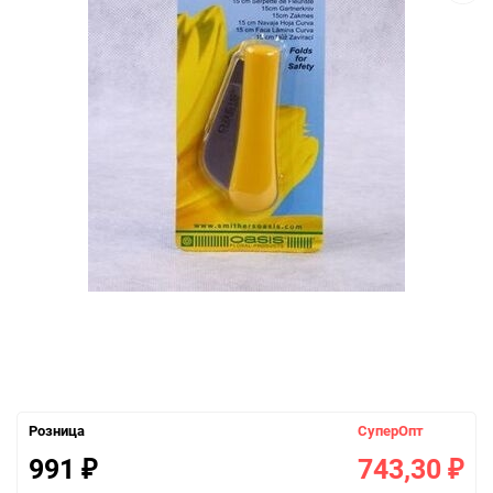
Розница
СуперОпт
991
743,30
₽
₽