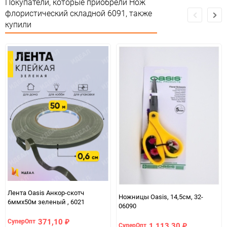
Покупатели, которые приобрели Нож
флористический складной 6091, также
купили
Лента Oasis Анкор-скотч
Ножницы Oasis, 14,5см, 32-
6ммx50м зеленый , 6021
06090
371,10
СуперОпт
₽
1 113,30
СуперОпт
₽