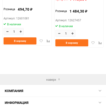
494,70
Розница
₽
1 484,30
Розница
₽
Артикул: 12601081
Артикул: 12627457
В наличии
В наличии
Добавить
Добавить
В корзину
Добавить
Доба
В корзину
в
к
в
к
избранное
сравнению
избранно
срав
наверх
КОМПАНИЯ
ИНФОРМАЦИЯ