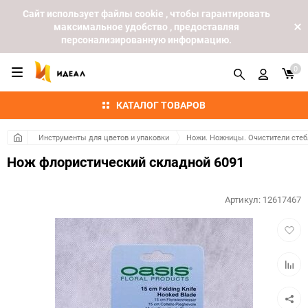
Cайт использует файлы cookie , чтобы гарантировать
максимальное удобство , предоставляя
персонализированную информацию.
0
КАТАЛОГ ТОВАРОВ
Инструменты для цветов и упаковки
Ножи. Ножницы. Очистители стеб
Нож флористический складной 6091
Артикул:
12617467
Добав
в
избра
Добав
к
сравн