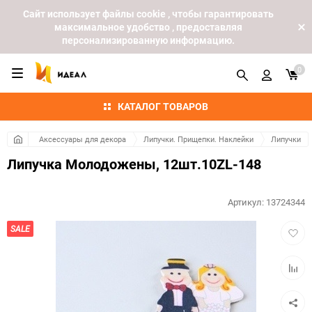
Cайт использует файлы cookie , чтобы гарантировать
максимальное удобство , предоставляя
персонализированную информацию.
0
КАТАЛОГ ТОВАРОВ
Аксессуары для декора
Липучки. Прищепки. Наклейки
Липучки
Липучка Молодожены, 12шт.10ZL-148
Артикул:
13724344
Добав
SALE
в
избра
Добав
к
сравн