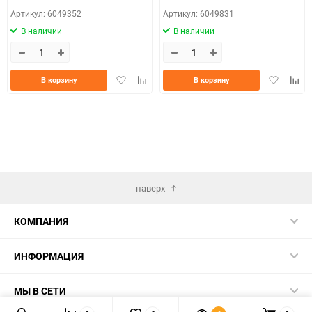
Артикул: 6049352
Артикул: 6049831
В наличии
В наличии
Добавить
Добавить
Добавить
Доба
В корзину
В корзину
в
к
в
к
избранное
сравнению
избранно
срав
наверх
КОМПАНИЯ
ИНФОРМАЦИЯ
МЫ В СЕТИ