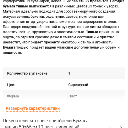
корпоративных сувениров, небольших памятных презентов. Сегодня
бумага тишью
выпускается в различных цветовых тонах и узорах.
Материал идеально подходит для собственноручного создания
искусственных букетов, отдельных цветов, помпонов для
оформления штор, узорчатых элементов при сервировке столов.
Благодаря воздушной, нежной структуре, тонкие листы обладают
пластичностью, хрупкостью и эластичностью.
Тишью
приятна на
ощупь, смотрится красиво даже в смятом состоянии и приятно
шелестит, что придает презенту некоторый стиль и игривость.
Бумага тишью
придает вашей упаковке дополнительный объем и
пышность.
Количество в упаковке
1
Цвет
Сиреневый
Форма
Лист
Материал
Бумага тишью тон
Развернуть характеристики
Срок годности
Срок годности не ограничен
Покупатели, которые приобрели Бумага
тишью 50х66см,10 лист. сиреневый,