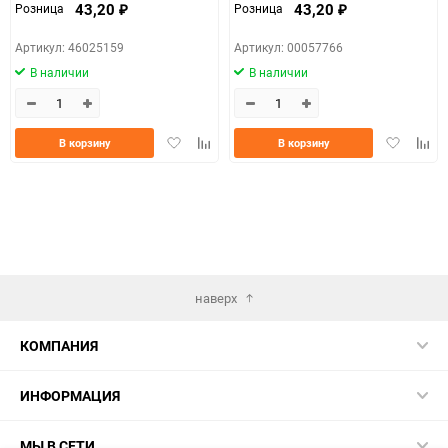
43,20
43,20
Розница
Розница
₽
₽
Артикул: 46025159
Артикул: 00057766
В наличии
В наличии
Добавить
Добавить
Добавить
Доба
В корзину
В корзину
в
к
в
к
избранное
сравнению
избранно
срав
наверх
КОМПАНИЯ
ИНФОРМАЦИЯ
МЫ В СЕТИ