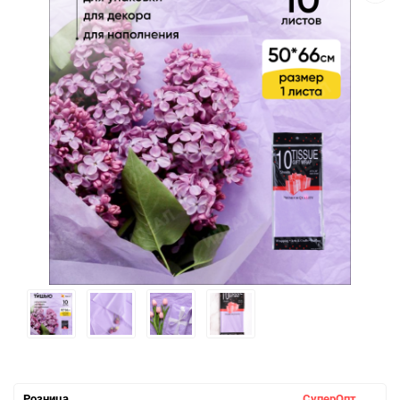
Розница
СуперОпт