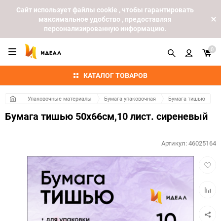
Cайт использует файлы cookie , чтобы гарантировать
максимальное удобство , предоставляя
персонализированную информацию.
0
КАТАЛОГ ТОВАРОВ
Упаковочные материалы
Бумага упаковочная
Бумага тишью
Бумага тишью 50х66см,10 лист. сиреневый
Артикул:
46025164
Добав
в
избра
Добав
к
сравн