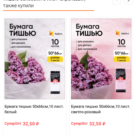
Страна изготовителя
КИТАЙ
также купили
Предназначение товара
Для флористики
Сертификация
Не подлежит сертификации
Особые условия
Особых условий не требует
Минимальное количество
1
Количество в коробке
200
Единица измерения
упак
ЦветНоменклатуры
сиреневый
Бумага тишью 50х66см,10 лист.
Бумага тишью 50х66см,10 лист.
белый
светло-розовый
32,50
32,50
СуперОпт
СуперОпт
₽
₽