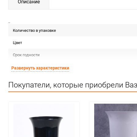
Описание
..
Количество в упаковке
Цвет
Срок годности
Предназначение товара
Развернуть характеристики
Сертификация
Покупатели, которые приобрели Ваз
Особые условия
Минимальное количество
Количество в коробке
Единица измерения