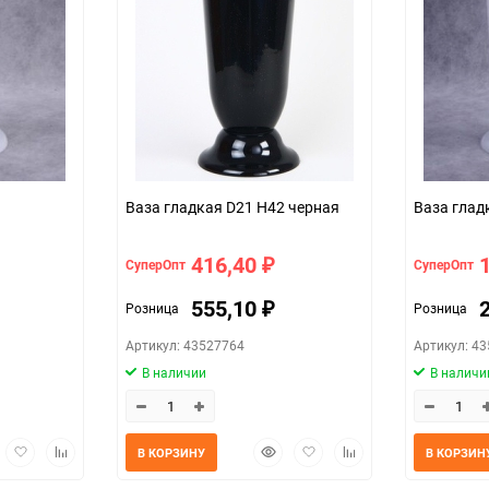
черный
Ваза гладкая D21 H42 черная
Ваза глад
416,40
СуперОпт
СуперОпт
₽
555,10
Розница
Розница
₽
Артикул: 43527764
Артикул: 4
В наличии
В наличи
трый
Добавить
Добавить
Быстрый
Добавить
Добавить
В КОРЗИНУ
В КОРЗИН
мотр
в
к
просмотр
в
к