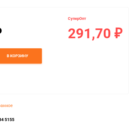
СуперОпт
291,70
₽
₽
В КОРЗИНУ
ранное
34 5155