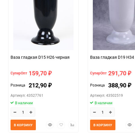
ЦветНоменклатуры
Ваза гладкая D15 H26 черная
Ваза гладкая D19 H34
159,70
291,70
СуперОпт
СуперОпт
₽
₽
212,90
388,90
Розница
Розница
₽
₽
Артикул: 43527761
Артикул: 43502519
В наличии
В наличии
Быстрый
Добавить
Добавить
Быс
В КОРЗИНУ
В КОРЗИНУ
просмотр
в
к
прос