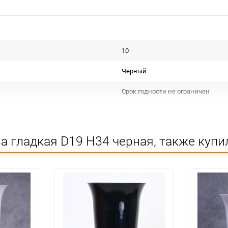
10
Черный
Срок годности не ограничен
Для декора
Не подлежит сертификации
а гладкая D19 H34 черная, также купи
Особых условий не требует
1
30
шт