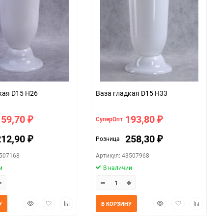
кая D15 H26
Ваза гладкая D15 H33
159,70
193,80
СуперОпт
₽
₽
212,90
258,30
Розница
₽
₽
3507168
Артикул: 43507968
и
В наличии
Быстрый
Добавить
Добавить
Быстрый
Добавить
Добавит
У
В КОРЗИНУ
просмотр
в
к
просмотр
в
к