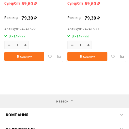
59,50
59,50
СуперОпт
СуперОпт
₽
₽
79,30
79,30
Розница
Розница
₽
₽
Артикул: 24241627
Артикул: 24241630
В наличии
В наличии
Добавить
Добавить
Добавить
Доба
В корзину
В корзину
в
к
в
к
избранное
сравнению
избранно
срав
наверх
КОМПАНИЯ