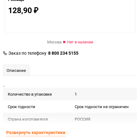
128,90
₽
Москва
Нет в наличии
Заказ по телефону
8 800 234 5155
Описание
..
Количество в упаковке
1
Срок годности
Срок годности не ограничен
Страна изготовителя
РОССИЯ
Предназначение товара
Для декора и флористики
Развернуть характеристики