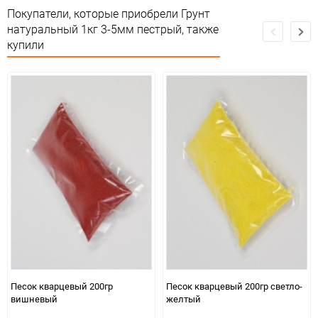
Сертификация
Не подлежит сертификации
Покупатели, которые приобрели Грунт
натуральный 1кг 3-5мм пестрый, также
Особые условия
Особых условий не требует
купили
Минимальное количество
1
Количество в коробке
1
Единица измерения
упак
Песок кварцевый 200гр
Песок кварцевый 200гр светло-
вишневый
желтый