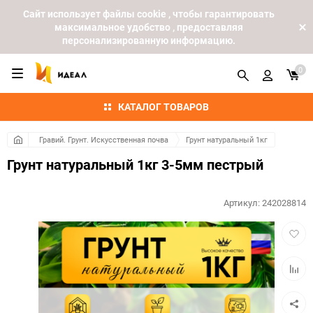
Cайт использует файлы cookie , чтобы гарантировать
максимальное удобство , предоставляя
персонализированную информацию.
0
КАТАЛОГ ТОВАРОВ
Гравий. Грунт. Искусственная почва
Грунт натуральный 1кг
Грунт натуральный 1кг 3-5мм пестрый
Артикул:
242028814
Добав
в
избра
Добав
к
сравн