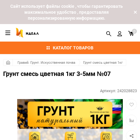
Cайт использует файлы cookie , чтобы гарантировать
максимальное удобство , предоставляя
персонализированную информацию.
0
КАТАЛОГ ТОВАРОВ
Гравий. Грунт. Искусственная почва
Грунт смесь цветная 1кг
Грунт смесь цветная 1кг 3-5мм №07
Артикул:
242028823
Добав
в
избра
Добав
к
сравн