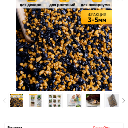
Розница
СуперОпт