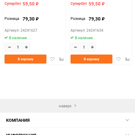
59,50
59,50
СуперОпт
СуперОпт
₽
₽
79,30
79,30
Розница
Розница
₽
₽
Артикул: 24241627
Артикул: 24241634
В наличии
В наличии
Добавить
Добавить
Добавить
Доба
В корзину
В корзину
в
к
в
к
избранное
сравнению
избранно
срав
наверх
КОМПАНИЯ