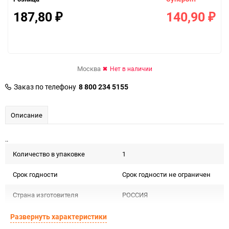
187,80
140,90
₽
₽
Москва
Нет в наличии
Заказ по телефону
8 800 234 5155
Описание
..
Количество в упаковке
1
Срок годности
Срок годности не ограничен
Страна изготовителя
РОССИЯ
Предназначение товара
Для декора и флористики
Развернуть характеристики