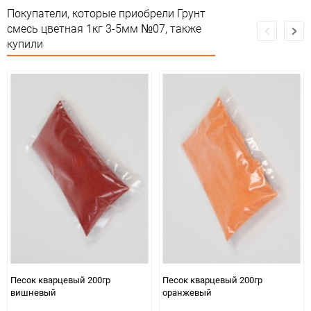
Сертификация
Не подлежит сертификации
Покупатели, которые приобрели Грунт
смесь цветная 1кг 3-5мм №07, также
Особые условия
Особых условий не требует
купили
Минимальное количество
1
Количество в коробке
1
Единица измерения
упак
Песок кварцевый 200гр
Песок кварцевый 200гр
вишневый
оранжевый