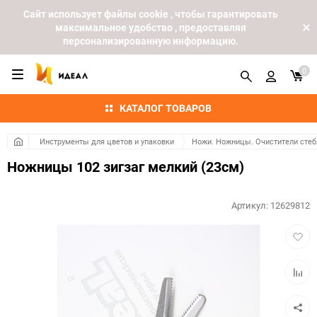
Cайт использует файлы cookie , чтобы гарантировать
максимальное удобство , предоставляя
персонализированную информацию.
0
КАТАЛОГ ТОВАРОВ
Инструменты для цветов и упаковки
Ножи. Ножницы. Очистители стеб
Ножницы 102 зигзаг мелкий (23см)
Артикул:
12629812
Добав
в
избра
Добав
к
сравн