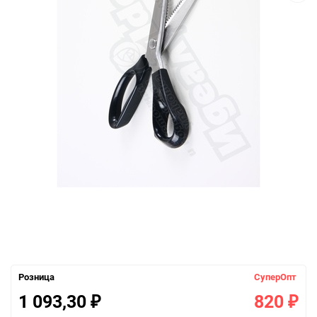
Розница
СуперОпт
1 093,30
820
₽
₽