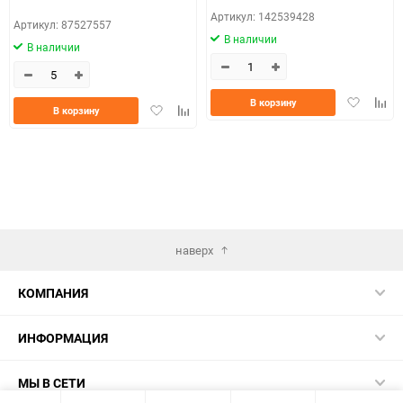
Артикул: 142539428
Артикул: 87527557
В наличии
В наличии
Добавить
Доба
В корзину
Добавить
Добавить
В корзину
в
к
в
к
избранно
срав
избранное
сравнению
наверх
КОМПАНИЯ
ИНФОРМАЦИЯ
МЫ В СЕТИ