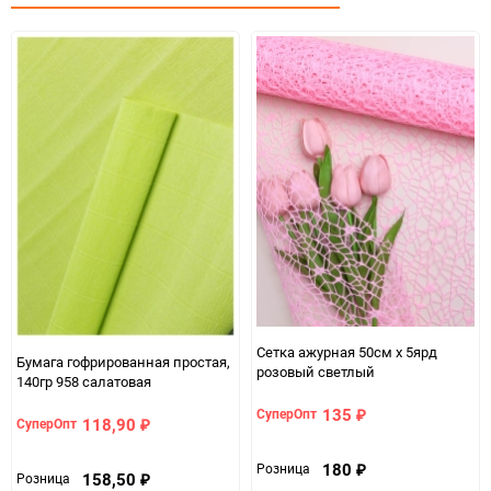
Сетка ажурная 50см х 5ярд
Бумага гофрированная простая,
розовый светлый
140гр 958 салатовая
135
СуперОпт
₽
118,90
СуперОпт
₽
180
Розница
₽
158,50
Розница
₽