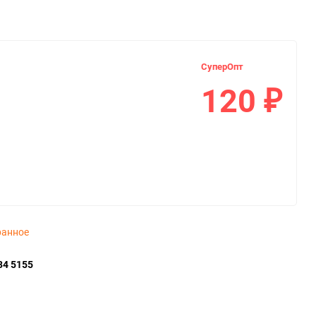
СуперОпт
120
₽
ранное
34 5155