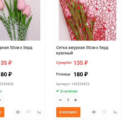
рная 50см х 5ярд
Сетка ажурная 50см х 5ярд
красный
135
135
СуперОпт
₽
₽
180
180
Розница
₽
₽
42539436
Артикул: 142539423
и
В наличии
Быстрый
Добавить
Добавить
Быстрый
Добавить
Добавит
У
В КОРЗИНУ
просмотр
в
к
просмотр
в
к
избранное
сравнению
избранное
сравнен