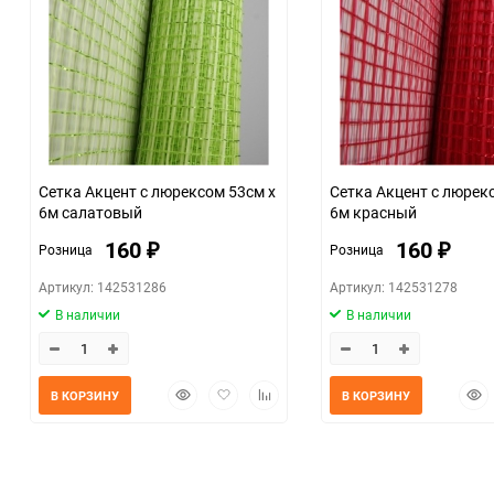
Сетка Акцент с люрексом 53см х
Сетка Акцент с люрек
6м салатовый
6м красный
160
160
Розница
Розница
₽
₽
Артикул: 142531286
Артикул: 142531278
В наличии
В наличии
Быстрый
Добавить
Добавить
Быс
В КОРЗИНУ
В КОРЗИНУ
просмотр
в
к
прос
избранное
сравнению