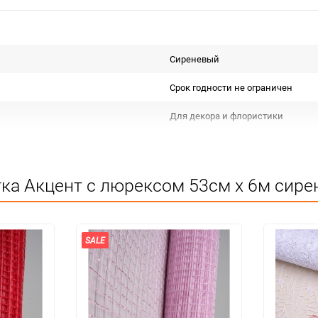
Сиреневый
Срок годности не ограничен
Для декора и флористики
Не подлежит сертификации
Особых условий не требует
ка Акцент с люрексом 53см х 6м сире
1
шт
SALE