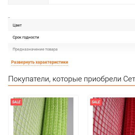
..
Цвет
Срок годности
Предназначение товара
Сертификация
Развернуть характеристики
Особые условия
Покупатели, которые приобрели Сет
Минимальное количество
Единица измерения
SALE
SALE