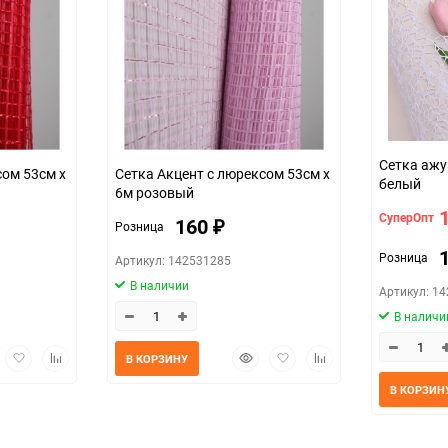
Сетка ажу
сом 53см х
Сетка Акцент с люрексом 53см х
белый
6м розовый
СуперОпт
160
Розница
₽
Розница
Артикул: 142531285
В наличии
Артикул: 1
В наличи
трый
Добавить
Добавить
Быстрый
Добавить
Добавить
В КОРЗИНУ
мотр
в
к
просмотр
в
к
В КОРЗИН
избранное
сравнению
избранное
сравнению