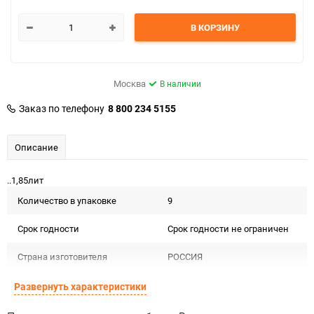
В КОРЗИНУ
Москва
В наличии
Заказ по телефону
8 800 234 5155
Описание
..1,85лит
Количество в упаковке
9
Срок годности
Срок годности не ограничен
Страна изготовителя
РОССИЯ
Предназначение товара
Для декора
Развернуть характеристики
Подлежит декларации о