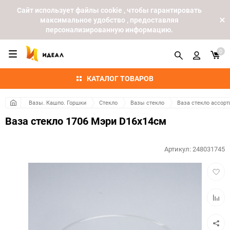
Cайт использует файлы cookie , чтобы гарантировать
максимальное удобство , предоставляя
персонализированную информацию.
0
КАТАЛОГ ТОВАРОВ
Вазы. Кашпо. Горшки
Стекло
Вазы стекло
Ваза стекло ассорт
Ваза стекло 1706 Мэри D16x14см
Артикул:
248031745
Добав
в
избра
Добав
к
сравн