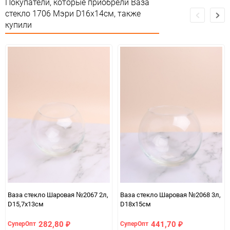
Покупатели, которые приобрели Ваза
Сертификация
соответствии РосТест
стекло 1706 Мэри D16x14см, также
купили
Особые условия
Особых условий не требует
Минимальное количество
1
Единица измерения
шт
Ваза стекло Шаровая №2067 2л,
Ваза стекло Шаровая №2068 3л,
D15,7x13см
D18x15см
282,80
441,70
СуперОпт
СуперОпт
₽
₽