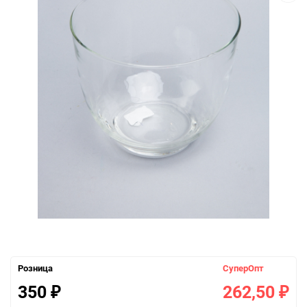
Розница
СуперОпт
350
262,50
₽
₽