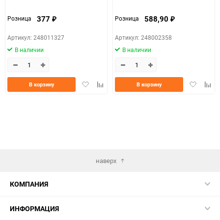
377
588,90
Розница
Розница
₽
₽
Артикул: 248011327
Артикул: 248002358
В наличии
В наличии
Добавить
Добавить
Добавить
Доба
В корзину
В корзину
в
к
в
к
избранное
сравнению
избранно
срав
наверх
КОМПАНИЯ
ИНФОРМАЦИЯ