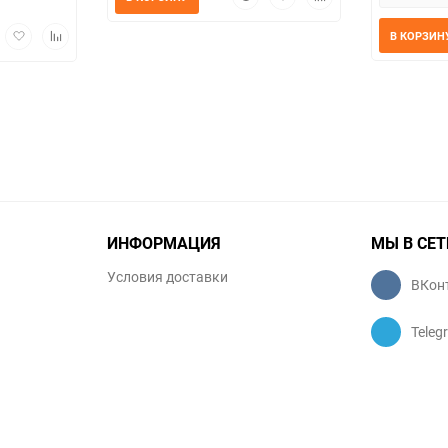
просмотр
в
к
избранное
сравнению
трый
Добавить
Добавить
В КОРЗИН
мотр
в
к
избранное
сравнению
ИНФОРМАЦИЯ
МЫ В СЕТ
Условия доставки
ВКон
Teleg