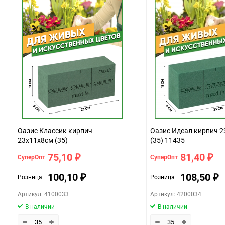
Оазис Классик кирпич
Оазис Идеал кирпич 
23х11х8см (35)
(35) 11435
75,10
81,40
СуперОпт
СуперОпт
₽
₽
100,10
108,50
Розница
Розница
₽
₽
Артикул: 4100033
Артикул: 4200034
В наличии
В наличии