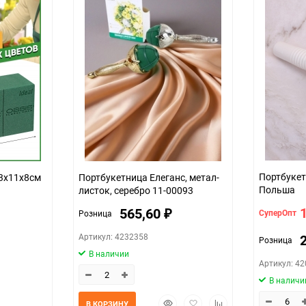
Портбуке
23х11х8см
Портбукетница Елеганс, метал-
Польша
листок, серебро 11-00093
565,60
СуперОпт
Розница
₽
Артикул: 4232358
Розница
В наличии
Артикул: 4
В наличи
Быстрый
Добавить
Добавить
В КОРЗИНУ