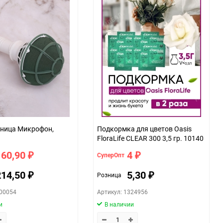
тница Микрофон,
Подкормка для цветов Oasis
FloraLife CLEAR 300 3,5 гр. 10140
160,90
4
СуперОпт
₽
₽
214,50
5,30
Розница
₽
₽
200054
Артикул: 1324956
и
В наличии