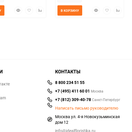
Быстрый
Добавить
Добавить
Быстрый
Добавить
Добавит
У
В КОРЗИНУ
просмотр
в
к
просмотр
в
к
избранное
сравнению
избранное
сравнен
И
КОНТАКТЫ
8 800 234 51 55
такте
+7 (495) 411 60 01
Москва
ram
+7 (812) 309-40-78
Санкт-Петербург
Написать письмо руководителю
Москва ул. 4-я Новокузьминская
дом 12
info@idealfloristika.ru