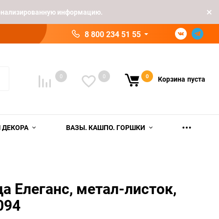
рсонализированную информацию.
8 800 234 51 55
0
0
0
Корзина
пуста
 ДЕКОРА
ВАЗЫ. КАШПО. ГОРШКИ
а Елеганс, метал-листок,
094