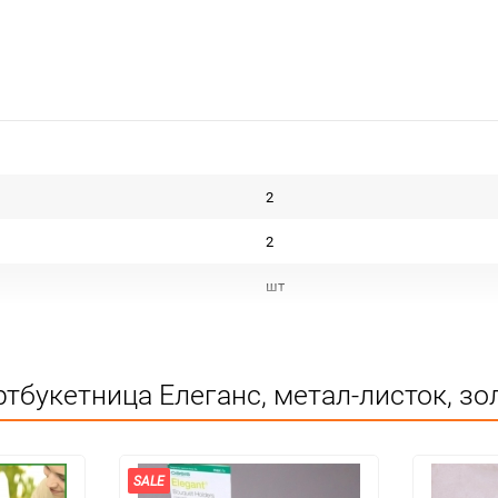
2
2
шт
тбукетница Елеганс, метал-листок, зо
SALE