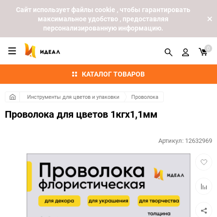
Cайт использует файлы cookie , чтобы гарантировать
максимальное удобство , предоставляя
персонализированную информацию.
0
КАТАЛОГ ТОВАРОВ
Инструменты для цветов и упаковки
Проволока
Проволока для цветов 1кгx1,1мм
Артикул:
12632969
Добав
в
избра
Добав
к
сравн