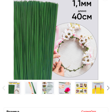
Розница
СуперОпт