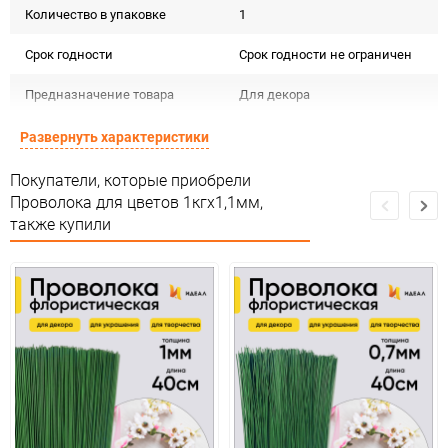
Количество в упаковке
1
Срок годности
Срок годности не ограничен
Предназначение товара
Для декора
Сертификация
Не подлежит сертификации
Развернуть характеристики
Особые условия
Особых условий не требует
Покупатели, которые приобрели
Проволока для цветов 1кгx1,1мм,
Минимальное количество
1
также купили
Количество в коробке
20
Единица измерения
упак