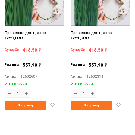
Проволока для цветов
Проволока для цветов
1кгx1,0мм
1кгx0,7мм
418,50
418,50
СуперОпт
СуперОпт
₽
₽
557,90
557,90
Розница
Розница
₽
₽
Артикул: 12602607
Артикул: 12602314
В наличии
В наличии
Добавить
Добавить
Добавить
Доба
В корзину
В корзину
в
к
в
к
избранное
сравнению
избранно
срав