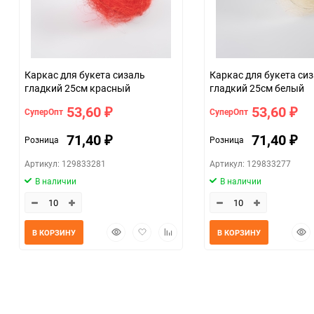
Каркас для букета сизаль
Каркас для букета си
гладкий 25см красный
гладкий 25см белый
53,60
53,60
СуперОпт
СуперОпт
₽
₽
71,40
71,40
Розница
Розница
₽
₽
Артикул: 129833281
Артикул: 129833277
В наличии
В наличии
Быстрый
Добавить
Добавить
Быс
В КОРЗИНУ
В КОРЗИНУ
просмотр
в
к
прос
избранное
сравнению