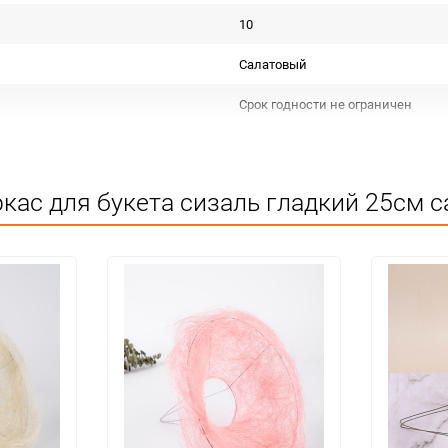
10
Салатовый
Срок годности не ограничен
КИТАЙ
Для флористики
кас для букета сизаль гладкий 25см с
Не подлежит сертификации
Особых условий не требует
10
240
шт