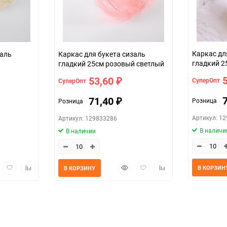
Каркас дл
заль
Каркас для букета сизаль
гладкий 2
гладкий 25см розовый светлый
53,60
СуперОпт
СуперОпт
₽
71,40
Розница
Розница
₽
Артикул: 1
Артикул: 129833286
В наличи
В наличии
трый
Добавить
Добавить
Быстрый
Добавить
Добавить
В КОРЗИН
В КОРЗИНУ
мотр
в
к
просмотр
в
к
избранное
сравнению
избранное
сравнению