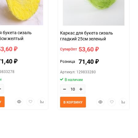
я букета сизаль
Каркас для букета сизаль
5см желтый
гладкий 25см зеленый
53,60
53,60
СуперОпт
₽
₽
71,40
71,40
Розница
₽
₽
29833278
Артикул: 129833280
и
В наличии
Быстрый
Добавить
Добавить
Быстрый
Добавить
Добавит
У
В КОРЗИНУ
просмотр
в
к
просмотр
в
к
избранное
сравнению
избранное
сравнен