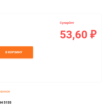
СуперОпт
53,60
₽
В КОРЗИНУ
ранное
34 5155