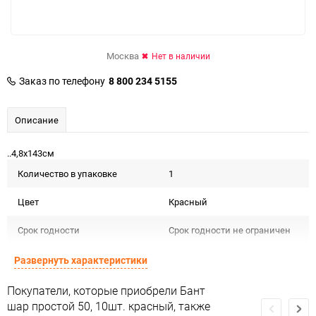
Москва
Нет в наличии
Заказ по телефону
8 800 234 5155
Описание
..4,8х143см
Количество в упаковке
1
Цвет
Красный
Срок годности
Срок годности не ограничен
Предназначение товара
Для декора и флористики
Развернуть характеристики
Сертификация
Не подлежит сертификации
Покупатели, которые приобрели Бант
шар простой 50, 10шт. красный, также
Особые условия
Особых условий не требует