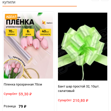
купили
Минимальное количество
1
ИДЕАЛ
Количество в коробке
200
Единица измерения
упак
Пленка прозрачная 70см
Бант шар простой 32, 10шт.
салатовый
59,30
СуперОпт
₽
210,80
СуперОпт
₽
79
Розница
₽