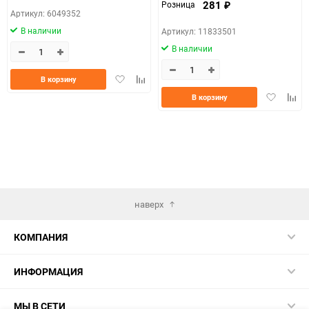
281
Розница
₽
Артикул: 6049352
В наличии
Артикул: 11833501
В наличии
Добавить
Добавить
В корзину
в
к
Добавить
Доба
В корзину
избранное
сравнению
в
к
избранно
срав
наверх
КОМПАНИЯ
ИНФОРМАЦИЯ
МЫ В СЕТИ