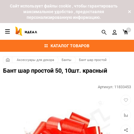
Cайт использует файлы cookie , чтобы гарантировать
максимальное удобство , предоставляя
персонализированную информацию.
0
КАТАЛОГ ТОВАРОВ
Аксессуары для декора
Банты
Бант шар простой
Бант шар простой 50, 10шт. красный
Артикул:
11833453
Добав
в
избра
Добав
к
сравн