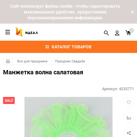
Cайт использует файлы cookie , чтобы гарантировать
максимальное удобство , предоставляя
персонализированную информацию.
0
КАТАЛОГ ТОВАРОВ
Все для праздника
Праздник Свадьба
Манжетка волна салатовая
Артикул:
4233771
Добав
SALE
в
избра
Добав
к
сравн