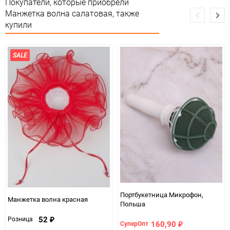
Покупатели, которые приобрели
Манжетка волна салатовая, также
купили
SALE
Портбукетница Микрофон,
Манжетка волна красная
Польша
52
Розница
₽
160,90
СуперОпт
₽