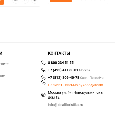
У
просмотр
в
к
просмотр
в
к
избранное
сравнен
избранное
сравнению
И
КОНТАКТЫ
8 800 234 51 55
такте
+7 (495) 411 60 01
Москва
ram
+7 (812) 309-40-78
Санкт-Петербург
Написать письмо руководителю
Москва ул. 4-я Новокузьминская
дом 12
info@idealfloristika.ru