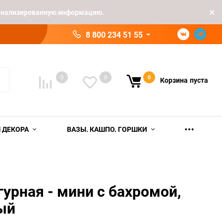
рсонализированную информацию.
8 800 234 51 55
0
0
0
Корзина
пуста
 ДЕКОРА
ВАЗЫ. КАШПО. ГОРШКИ
урная - мини с бахромой,
ый