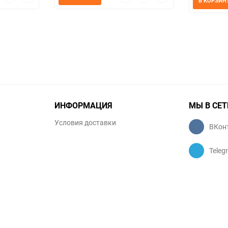
В КОРЗИН
мотр
в
к
просмотр
в
к
избранное
сравнению
избранное
сравнению
ИНФОРМАЦИЯ
МЫ В СЕТ
Условия доставки
ВКон
Teleg