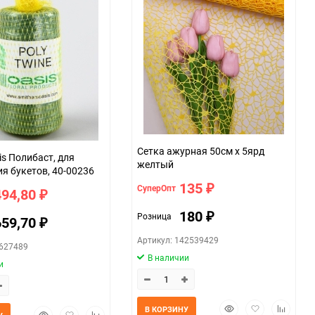
Сетка ажурная 50см х 5ярд
is Полибаст, для
желтый
я букетов, 40-00236
135
СуперОпт
₽
494,80
₽
180
Розница
₽
659,70
₽
Артикул: 142539429
2627489
В наличии
и
Быстрый
Добавить
Добавит
В КОРЗИНУ
Быстрый
Добавить
Добавить