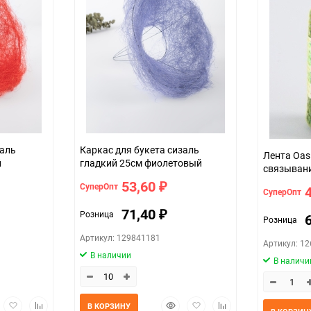
заль
Каркас для букета сизаль
Лента Oas
й
гладкий 25см фиолетовый
связывани
53,60
СуперОпт
₽
СуперОпт
71,40
Розница
₽
Розница
Артикул: 129841181
Артикул: 1
В наличии
В наличи
трый
Добавить
Добавить
Быстрый
Добавить
Добавить
В КОРЗИНУ