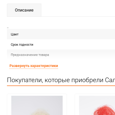
Описание
..
Цвет
Срок годности
Предназначение товара
Сертификация
Развернуть характеристики
Особые условия
Покупатели, которые приобрели Сал
Минимальное количество
Единица измерения