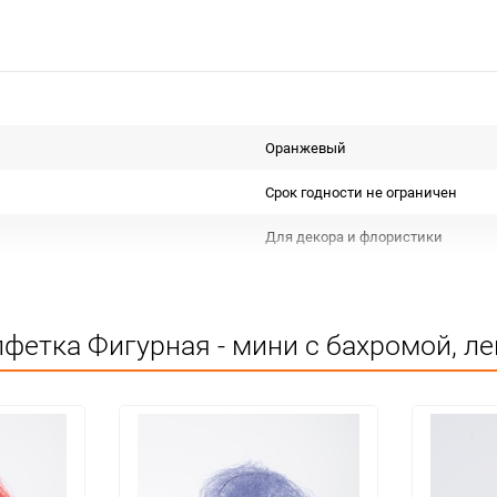
Оранжевый
Срок годности не ограничен
Для декора и флористики
Не подлежит сертификации
Особых условий не требует
фетка Фигурная - мини с бахромой, л
1
шт