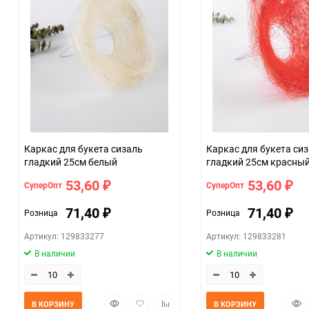
Каркас для букета сизаль
Каркас для букета си
гладкий 25см белый
гладкий 25см красны
53,60
53,60
СуперОпт
СуперОпт
₽
₽
71,40
71,40
Розница
Розница
₽
₽
Артикул: 129833277
Артикул: 129833281
В наличии
В наличии
Быстрый
Добавить
Добавить
Быс
В КОРЗИНУ
В КОРЗИНУ