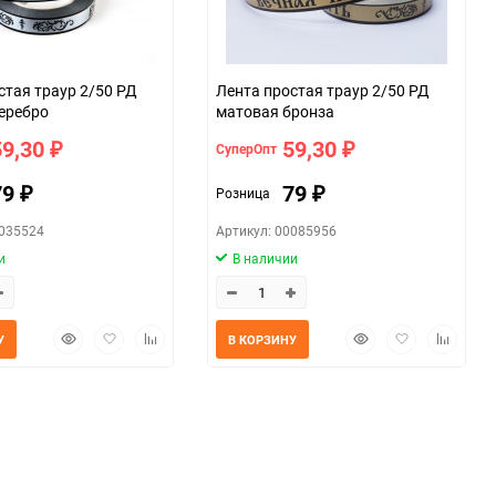
стая траур 2/50 РД
Лента простая траур 2/50 РД
еребро
матовая бронза
59,30
59,30
СуперОпт
₽
₽
79
79
Розница
₽
₽
0035524
Артикул: 00085956
и
В наличии
Быстрый
Добавить
Добавить
Быстрый
Добавить
Добавит
У
В КОРЗИНУ
просмотр
в
к
просмотр
в
к
избранное
сравнению
избранное
сравнен