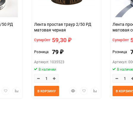
2/50 РД
Лента простая траур 2/50 РД
Лента про
матовая черная
матовая с
59,30
СуперОпт
СуперОпт
₽
79
Розница
Розница
₽
Артикул: 1035523
Артикул: 0
В наличии
В наличи
трый
Добавить
Добавить
Быстрый
Добавить
Добавить
В КОРЗИНУ
В КОРЗИН
мотр
в
к
просмотр
в
к
избранное
сравнению
избранное
сравнению