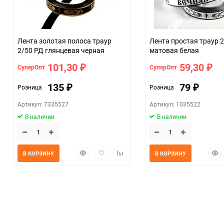
Лента золотая полоса траур
Лента простая траур 
2/50 РД глянцевая черная
матовая белая
101,30
59,30
СуперОпт
СуперОпт
₽
₽
135
79
Розница
Розница
₽
₽
Артикул: 7335527
Артикул: 1035522
В наличии
В наличии
Быстрый
Добавить
Добавить
Быс
В КОРЗИНУ
В КОРЗИНУ
просмотр
в
к
прос
избранное
сравнению