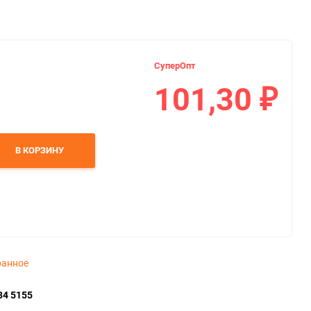
СуперОпт
101,30
₽
В КОРЗИНУ
ранное
34 5155