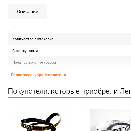
Описание
..
Количество в упаковке
Срок годности
Предназначение товара
Сертификация
Развернуть характеристики
Особые условия
Покупатели, которые приобрели Лен
Минимальное количество
Единица измерения