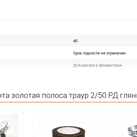
40
Срок годности не ограничен
Для декора и флористики
Не подлежит сертификации
Особых условий не требует
та золотая полоса траур 2/50 РД глян
1
шт