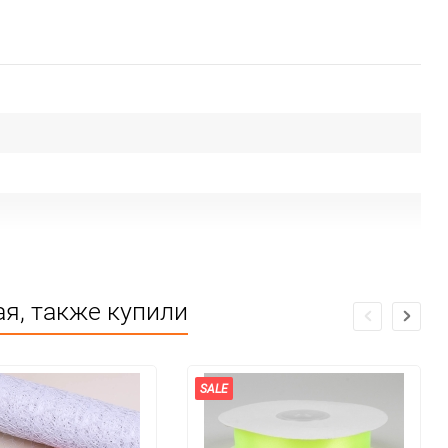
я, также купили
ие
SALE