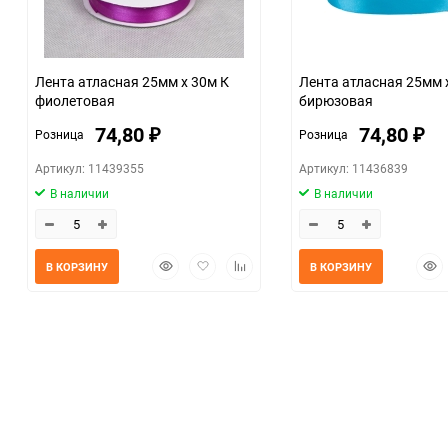
Лента атласная 25мм х 30м К
Лента атласная 25мм 
фиолетовая
бирюзовая
74,80
74,80
Розница
Розница
₽
₽
Артикул: 11439355
Артикул: 11436839
В наличии
В наличии
Быстрый
Добавить
Добавить
Быс
В КОРЗИНУ
В КОРЗИНУ
просмотр
в
к
прос
избранное
сравнению