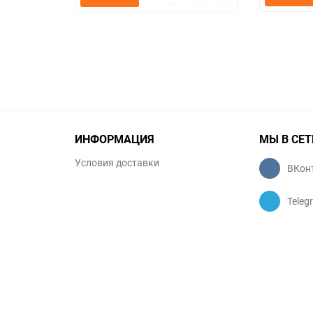
просмотр
в
к
избранное
сравнению
ИНФОРМАЦИЯ
МЫ В СЕТ
Условия доставки
ВКон
Teleg