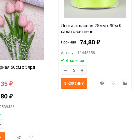
Лента атласная 25мм х 30м К
салатовая неон
74,80
Розница
₽
Артикул: 11445358
В наличии
рная 50см х 5ярд
Быстрый
Добавить
Добавит
135
В КОРЗИНУ
₽
просмотр
в
к
избранное
сравнен
180
₽
42539436
и
Быстрый
Добавить
Добавить
У