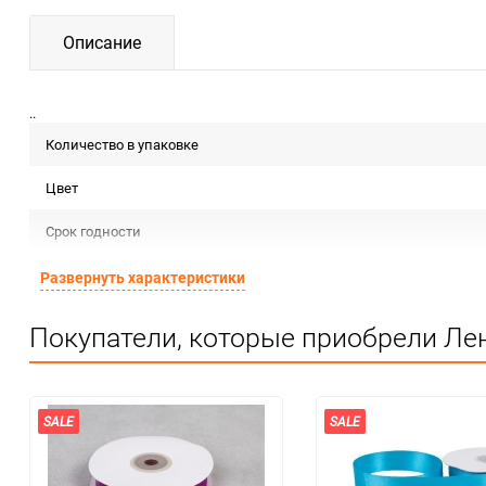
Описание
..
Количество в упаковке
Цвет
Срок годности
Предназначение товара
Развернуть характеристики
Сертификация
Покупатели, которые приобрели Лен
Особые условия
Минимальное количество
SALE
SALE
Единица измерения