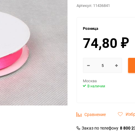
Артикул:
11436841
Розница
74,80
₽
Москва
В наличии
Изб
Сравнение
Заказ по телефону
8 800 2