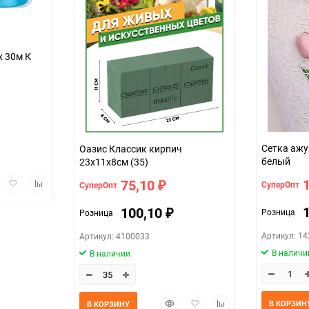
х 30м К
Сетка ажу
Оазис Классик кирпич
белый
23х11х8см (35)
трый
Добавить
Добавить
75,10
СуперОпт
СуперОпт
₽
мотр
в
к
избранное
сравнению
100,10
Розница
Розница
₽
Артикул: 1
Артикул: 4100033
В наличи
В наличии
Быстрый
Добавить
Добавить
В КОРЗИН
В КОРЗИНУ