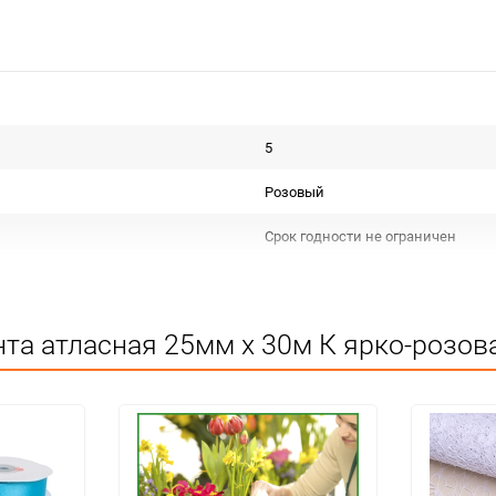
5
Розовый
Срок годности не ограничен
Для декора и флористики
Не подлежит сертификации
та атласная 25мм х 30м К ярко-розова
Сухое, проветриваемое помещен
5
шт