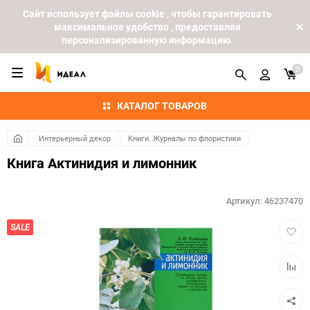
Cайт использует файлы cookie , чтобы гарантировать
максимальное удобство , предоставляя
персонализированную информацию.
0
КАТАЛОГ ТОВАРОВ
Интерьерный декор
Книги. Журналы по флористики
Книга Актинидия и лимонник
Артикул:
46237470
Добав
SALE
в
избра
Добав
к
сравн