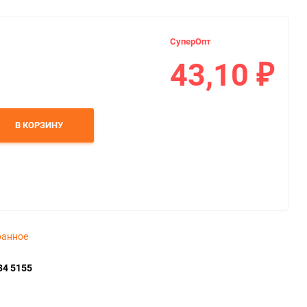
СуперОпт
43,10
₽
В КОРЗИНУ
ранное
34 5155