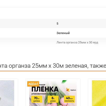
5
Зеленый
Лента органза 25мм х 30 ярд
Срок годности не ограничен
Для декора
та органза 25мм х 30м зеленая, такж
Не подлежит сертификации
Особых условий не требует
ИДЕАЛ
5
200