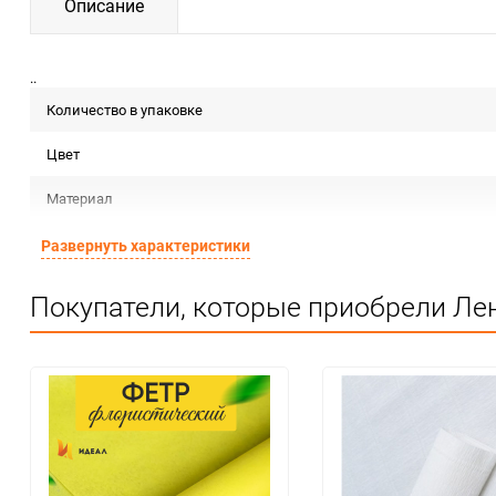
Описание
..
Количество в упаковке
Цвет
Материал
Срок годности
Развернуть характеристики
Предназначение товара
Покупатели, которые приобрели Лен
Сертификация
Особые условия
Минимальное количество
Количество в коробке