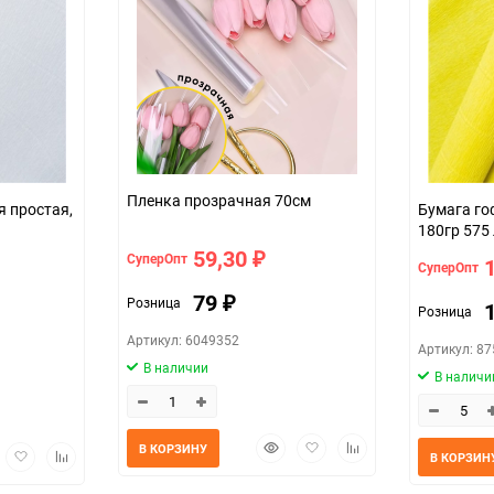
шт
Пленка прозрачная 70см
 простая,
Бумага го
180гр 575
59,30
СуперОпт
₽
СуперОпт
79
Розница
₽
Розница
Артикул: 6049352
Артикул: 8
В наличии
В наличи
Быстрый
Добавить
Добавить
В КОРЗИНУ
трый
Добавить
Добавить
В КОРЗИН
просмотр
в
к
мотр
в
к
избранное
сравнению