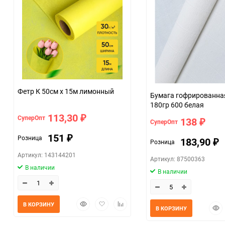
Единица измерения
Фетр К 50см х 15м лимонный
Бумага гофрированная
180гр 600 белая
113,30
СуперОпт
₽
138
СуперОпт
₽
151
Розница
₽
183,90
Розница
₽
Артикул: 143144201
Артикул: 87500363
В наличии
В наличии
Быстрый
Добавить
Добавить
В КОРЗИНУ
Быс
В КОРЗИНУ
просмотр
в
к
прос
избранное
сравнению