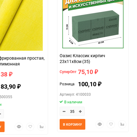
Оазис Классик кирпич
фрированная простая,
23х11х8см (35)
 лимонная
75,10
СуперОпт
₽
138
₽
100,10
Розница
₽
183,90
₽
Артикул: 4100033
7500355
В наличии
и
Быстрый
Добавить
Добавит
В КОРЗИНУ
Быстрый
Добавить
Добавить
У
просмотр
в
к
просмотр
в
к
избранное
сравнен