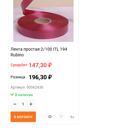
Лента простая 2/100 ITL 194
Rubino
147,30
СуперОпт
₽
196,30
Розница
₽
Артикул: 00062436
В наличии
Быстрый
Добавить
Добавить
В КОРЗИНУ
просмотр
в
к
избранное
сравнению