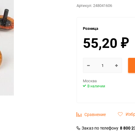
Артикул:
248041606
Розница
55,20
₽
Москва
В наличии
Изб
Сравнение
Заказ по телефону
8 800 2