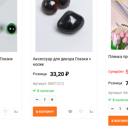
 Глазки
Аксессуар для декора Глазки +
носик
СуперОпт
33,20
Розница
₽
Розница
Артикул: 00071212
В наличии
Артикул: 6
В наличи
трый
Добавить
Добавить
Быстрый
Добавить
Добавить
В КОРЗИНУ
мотр
в
к
просмотр
в
к
избранное
сравнению
избранное
сравнению
В КОРЗИН