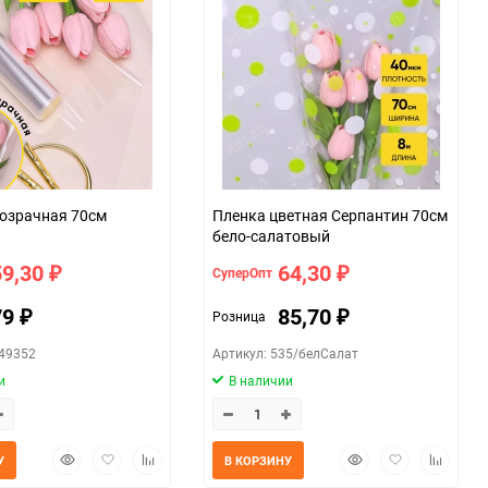
Пленка прозрачная 70см
Пленка цветная Серпантин 70см
бело-салатовый
59,30
64,30
СуперОпт
₽
₽
79
85,70
Розница
₽
₽
049352
Артикул: 535/белСалат
и
В наличии
Быстрый
Добавить
Добавить
Быстрый
Добавить
Добавит
У
В КОРЗИНУ
просмотр
в
к
просмотр
в
к