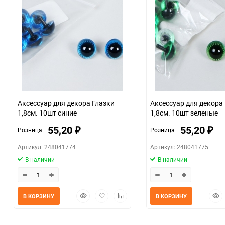
Аксессуар для декора Глазки
Аксессуар для декора
1,8см. 10шт синие
1,8см. 10шт зеленые
55,20
55,20
Розница
Розница
₽
₽
Артикул: 248041774
Артикул: 248041775
В наличии
В наличии
Быстрый
Добавить
Добавить
Быс
В КОРЗИНУ
В КОРЗИНУ
просмотр
в
к
прос
избранное
сравнению