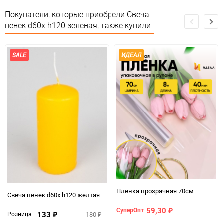
Особые условия
Особых условий не требует
Покупатели, которые приобрели Свеча
пенек d60х h120 зеленая, также купили
Минимальное количество
1
Количество в коробке
8
SALE
ИДЕАЛ
Единица измерения
шт.
Пленка прозрачная 70см
Свеча пенек d60х h120 желтая
59,30
СуперОпт
₽
133
180
Розница
₽
₽