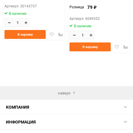
Артикул: 30143737
79
Розница
₽
В наличии
Артикул: 6049352
В наличии
Добавить
Добавить
В корзину
в
к
избранное
сравнению
Добавить
Доба
В корзину
в
к
избранно
срав
наверх
КОМПАНИЯ
ИНФОРМАЦИЯ