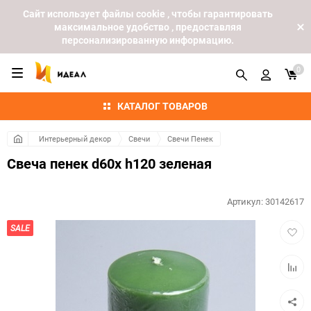
Cайт использует файлы cookie , чтобы гарантировать
максимальное удобство , предоставляя
персонализированную информацию.
0
КАТАЛОГ ТОВАРОВ
Интерьерный декор
Свечи
Свечи Пенек
Свеча пенек d60х h120 зеленая
Артикул:
30142617
Добав
SALE
в
избра
Добав
к
сравн