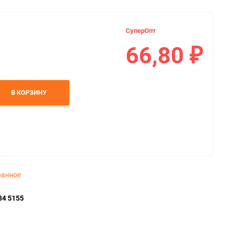
СуперОпт
66,80
₽
В КОРЗИНУ
ранное
34 5155