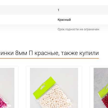
1
Красный
Срок годности не ограничен
Для декора
Не подлежит сертификации
синки 8мм П красные, также купили
Особых условий не требует
1
20
упак