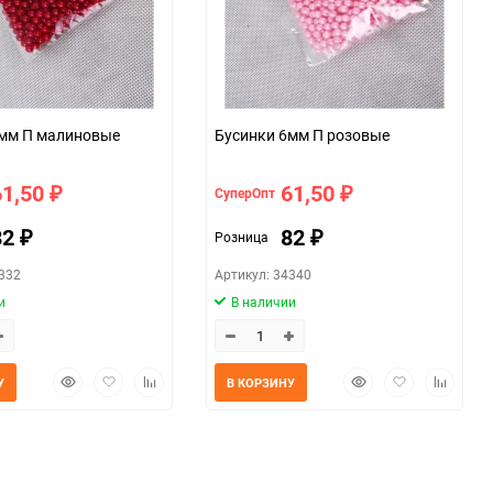
синки 6мм П малиновые
Бусинки 6мм П розовые
61,50
61,50
СуперОпт
₽
₽
82
82
Розница
₽
₽
4332
Артикул: 34340
и
В наличии
Быстрый
Добавить
Добавить
Быстрый
Добавить
Добавит
У
В КОРЗИНУ
просмотр
в
к
просмотр
в
к
избранное
сравнению
избранное
сравнен