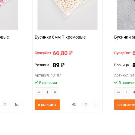
иновые
Бусинки 8мм П кремовые
Бу
66,80
СуперОпт
СуперОпт
₽
89
Розница
Розница
₽
Артикул: 43187
Артикул: 3
В наличии
В наличи
трый
Добавить
Добавить
Быстрый
Добавить
Добавить
В КОРЗИНУ
В КОРЗИН
мотр
в
к
просмотр
в
к
избранное
сравнению
избранное
сравнению