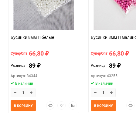
Бусинки 8мм П белые
Бусинки 8мм П мал
66,80
66,80
СуперОпт
СуперОпт
₽
₽
89
89
Розница
Розница
₽
₽
Артикул: 34344
Артикул: 43255
В наличии
В наличии
Быстрый
Добавить
Добавить
Быс
В КОРЗИНУ
В КОРЗИНУ
просмотр
в
к
прос
избранное
сравнению