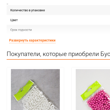
..
Количество в упаковке
Цвет
Срок годности
Предназначение товара
Развернуть характеристики
Сертификация
Покупатели, которые приобрели Бу
Особые условия
Минимальное количество
Количество в коробке
Единица измерения