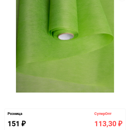
Розница
СуперОпт
151
113,30
₽
₽