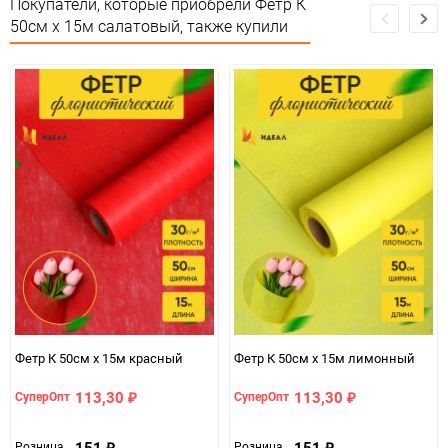
Покупатели, которые приобрели Фетр К
50см х 15м салатовый, также купили
Особые условия
Особых условий не требует
Минимальное количество
1
Единица измерения
шт
Фетр К 50см х 15м красный
Фетр К 50см х 15м лимонный
113,30
113,30
СуперОпт
СуперОпт
₽
₽
151
151
Розница
Розница
₽
₽