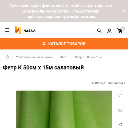
Cайт использует файлы cookie , чтобы гарантировать
максимальное удобство , предоставляя
персонализированную информацию.
0
КАТАЛОГ ТОВАРОВ
Упаковочные материалы
Фетр
Фетр К 50см х 15м
Фетр К 50см х 15м салатовый
Артикул:
143145341
Добав
в
избра
Добав
к
сравн