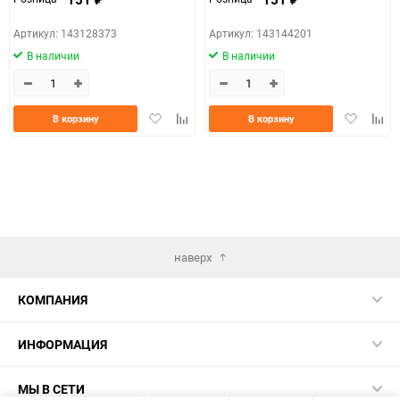
Артикул: 143128373
Артикул: 143144201
В наличии
В наличии
Добавить
Добавить
Добавить
Доба
В корзину
В корзину
в
к
в
к
избранное
сравнению
избранно
срав
наверх
КОМПАНИЯ
ИНФОРМАЦИЯ
МЫ В СЕТИ