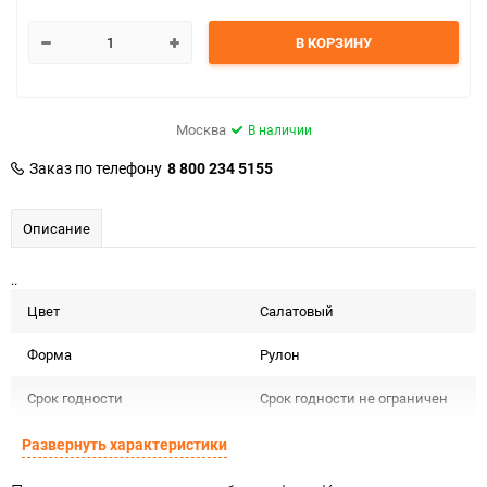
В КОРЗИНУ
Москва
В наличии
Заказ по телефону
8 800 234 5155
Описание
..
Цвет
Салатовый
Форма
Рулон
Срок годности
Срок годности не ограничен
Предназначение товара
Для декора и флористики
Развернуть характеристики
Сертификация
Не подлежит сертификации