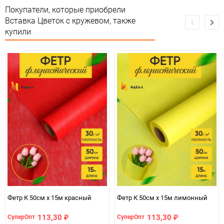
Покупатели, которые приобрели
Вставка Цветок с кружевом, также
купили
Фетр К 50см х 15м красный
Фетр К 50см х 15м лимонный
113,30
113,30
СуперОпт
СуперОпт
₽
₽