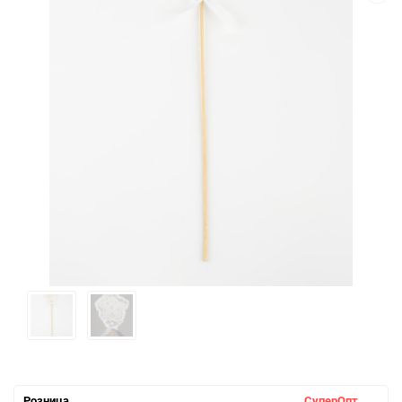
Розница
СуперОпт