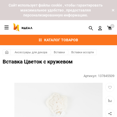
Cайт использует файлы cookie , чтобы гарантировать
максимальное удобство , предоставляя
персонализированную информацию.
0
КАТАЛОГ ТОВАРОВ
Аксессуары для декора
Вставки
Вставки ассорти
Вставка Цветок с кружевом
Артикул:
137845509
Добав
в
избра
Добав
к
сравн