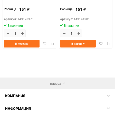
151
151
Розница
Розница
₽
₽
Артикул: 143128373
Артикул: 143144201
В наличии
В наличии
Добавить
Добавить
Добавить
Доба
В корзину
В корзину
в
к
в
к
избранное
сравнению
избранно
срав
наверх
КОМПАНИЯ
ИНФОРМАЦИЯ