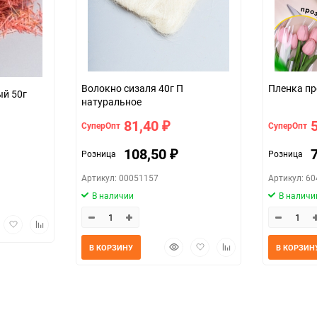
Волокно сизаля 40г П
50г
натуральное
81,40
СуперОпт
СуперОпт
₽
108,50
Розница
Розница
₽
Артикул: 00051157
Артикул: 6
В наличии
В наличи
трый
Добавить
Добавить
мотр
в
к
Быстрый
Добавить
Добавить
избранное
сравнению
В КОРЗИНУ
В КОРЗИН
просмотр
в
к
избранное
сравнению