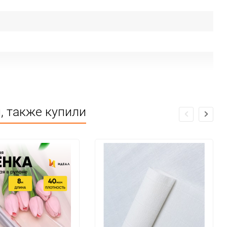
 от огня и влаги
, также купили