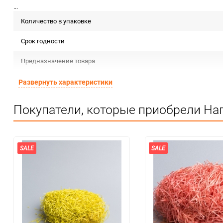
...
Количество в упаковке
Срок годности
Предназначение товара
Сертификация
Развернуть характеристики
Особые условия
Покупатели, которые приобрели На
Минимальное количество
Количество в коробке
SALE
SALE
Единица измерения