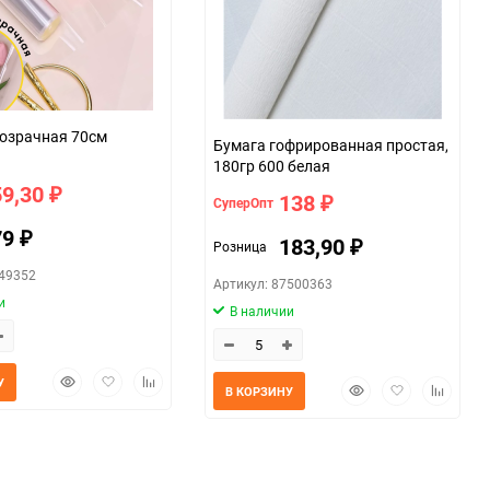
Пленка прозрачная 70см
Бумага гофрированная простая,
180гр 600 белая
59,30
₽
138
СуперОпт
₽
79
₽
183,90
Розница
₽
049352
Артикул: 87500363
и
В наличии
Быстрый
Добавить
Добавить
У
Быстрый
Добавить
Добавит
В КОРЗИНУ
просмотр
в
к
просмотр
в
к
избранное
сравнению
избранное
сравнен