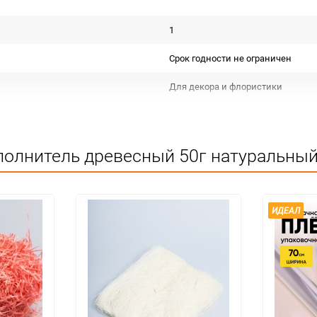
1
Срок годности не ограничен
Для декора и флористики
Не подлежит сертификации
Сухое помещение,не менее 1метра
полнитель древесный 50г натуральный
1
50
ИДЕАЛ
упак