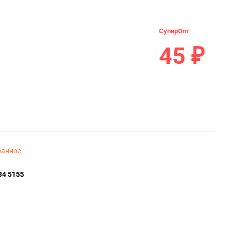
СуперОпт
45
₽
ранное
34 5155