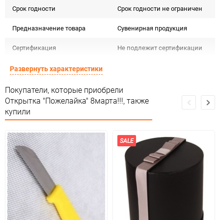
Срок годности
Срок годности не ограничен
Предназначение товара
Сувенирная продукция
Сертификация
Не подлежит сертификации
Особые условия
Особых условий не требует
Развернуть характеристики
Минимальное количество
1
Покупатели, которые приобрели
Открытка "Пожелайка" 8марта!!!, также
Единица измерения
шт
купили
SALE