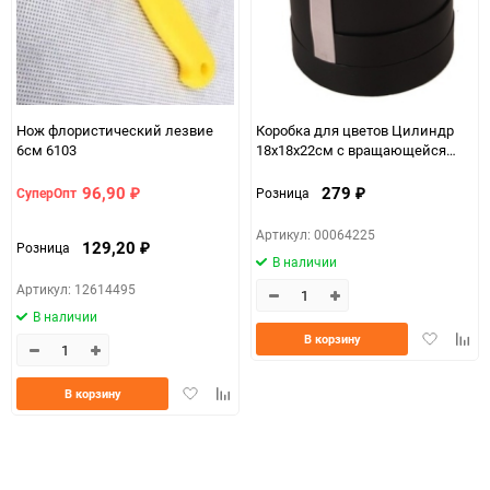
Нож флористический лезвие
Коробка для цветов Цилиндр
6см 6103
18х18х22см с вращающейся
крышкой, черная
96,90
279
СуперОпт
Розница
₽
₽
Артикул: 00064225
129,20
Розница
₽
В наличии
Артикул: 12614495
В наличии
Добавить
Доба
В корзину
в
к
избранно
срав
Добавить
Добавить
В корзину
в
к
избранное
сравнению