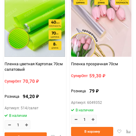
Минимальное количество
1
Единица измерения
шт
Пленка цветная Картопак 70см
Пленка прозрачная 70см
салатовый
59,30
СуперОпт
₽
70,70
СуперОпт
₽
79
Розница
₽
94,20
Розница
₽
Артикул: 6049352
Артикул: 514/салат
В наличии
В наличии
Добавить
Доба
В корзину