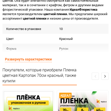
цветов. Она будет элегантно смотреться как самостоятельный
материал, так и в сочетании с крафтом, фетром и другими видами
флористической упаковки. Наша компания
ИдеалФлористика
является производителем
цветной пленки.
Мы предлагаем широкий
ассортимент
цветной пленки
и низкие цены от производителя.
Количество в упаковке
10
Цвет
Красный
Форма
Рулон
Материал
Пленка 40мкм
Развернуть характеристики
Срок годности
Срок годности не ограничен
Покупатели, которые приобрели Пленка
цветная Картопак 70см красный, также
Страна изготовителя
РОССИЯ
купили
Предназначение товара
Подарочная упаковка
ИДЕАЛ
Сертификация
Не подлежит сертификации
Особые условия
Особых условий не требует