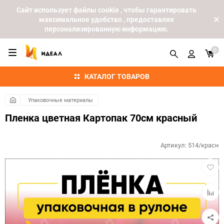
Cайт использует файлы cookie , чтобы гарантировать
максимальное удобство , предоставляя
персонализированную информацию.
0
КАТАЛОГ ТОВАРОВ
Упаковочные материалы
Пленка цветная Картопак 70см красный
Артикул:
514/красн
Добав
в
избра
Добав
к
сравн