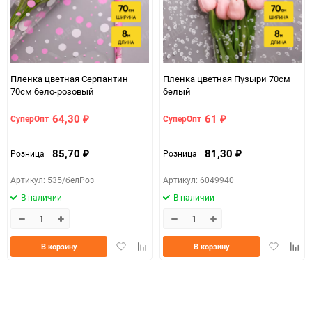
Пленка цветная Серпантин
Пленка цветная Пузыри 70см
70см бело-розовый
белый
64,30
61
СуперОпт
СуперОпт
₽
₽
85,70
81,30
Розница
Розница
₽
₽
Артикул: 535/белРоз
Артикул: 6049940
В наличии
В наличии
Добавить
Добавить
Добавить
Доба
В корзину
В корзину
в
к
в
к
избранное
сравнению
избранно
срав