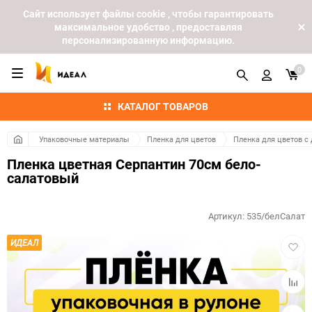
Cайт использует файлы cookie , чтобы гарантировать
максимальное удобство , предоставляя
персонализированную информацию.
0
КАТАЛОГ ТОВАРОВ
Упаковочные материалы
Пленка для цветов
Пленка для цветов с
Пленка цветная Серпантин 70см бело-
салатовый
Артикул:
535/белСалат
Добав
ИДЕАЛ
в
избра
Добав
к
сравн