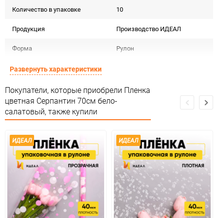
Количество в упаковке
10
Продукция
Производство ИДЕАЛ
Форма
Рулон
Материал
Пленка прозрачная дизайн
Развернуть характеристики
Срок годности
Срок годности не ограничен
Покупатели, которые приобрели Пленка
цветная Серпантин 70см бело-
Страна изготовителя
РОССИЯ
салатовый, также купили
Предназначение товара
Для флористики
ИДЕАЛ
ИДЕАЛ
Сертификация
Не подлежит сертификации
Особые условия
Особых условий не требует
Минимальное количество
1
Единица измерения
шт