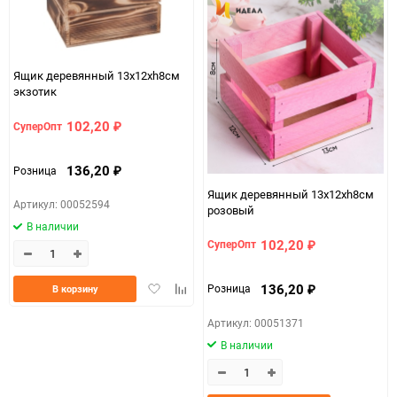
Единица измерения
шт
Ящик деревянный 13х12хh8см
экзотик
102,20
СуперОпт
₽
136,20
Розница
₽
Ящик деревянный 13х12хh8см
Артикул: 00052594
розовый
В наличии
102,20
СуперОпт
₽
Добавить
Добавить
136,20
Розница
В корзину
₽
в
к
избранное
сравнению
Артикул: 00051371
В наличии