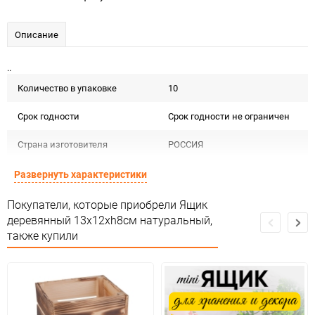
Описание
..
Количество в упаковке
10
Срок годности
Срок годности не ограничен
Страна изготовителя
РОССИЯ
Предназначение товара
Для флористики
Развернуть характеристики
Сертификация
Не подлежит сертификации
Покупатели, которые приобрели Ящик
деревянный 13х12хh8см натуральный,
Сухое, проветриваемое
также купили
Особые условия
помещение
Минимальное количество
1
Количество в коробке
1