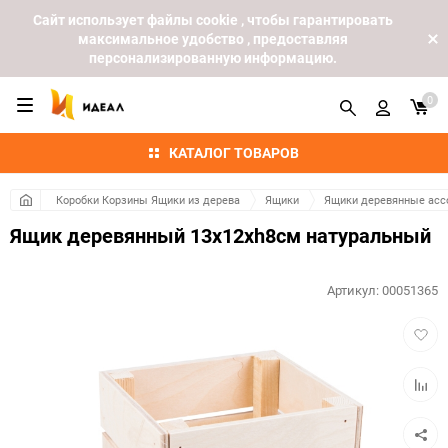
Cайт использует файлы cookie , чтобы гарантировать
максимальное удобство , предоставляя
персонализированную информацию.
0
КАТАЛОГ ТОВАРОВ
Коробки Корзины Ящики из дерева
Ящики
Ящики деревянные асс
Ящик деревянный 13х12хh8см натуральный
Артикул:
00051365
Добав
в
избра
Добав
к
сравн