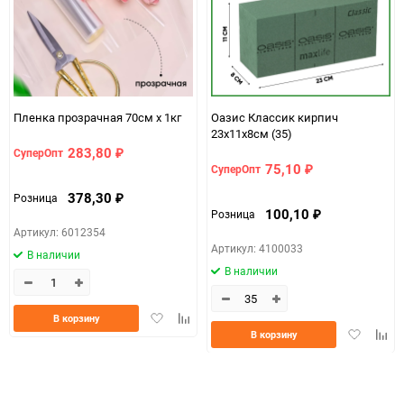
Пленка прозрачная 70см х 1кг
Оазис Классик кирпич
23х11х8см (35)
283,80
СуперОпт
₽
75,10
СуперОпт
₽
378,30
Розница
₽
100,10
Розница
₽
Артикул: 6012354
Артикул: 4100033
В наличии
В наличии
Добавить
Добавить
В корзину
Добавить
Доба
в
к
В корзину
в
к
избранное
сравнению
избранно
срав