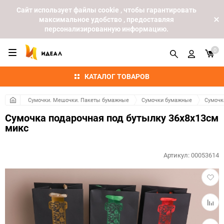
Cайт использует файлы cookie , чтобы гарантировать
максимальное удобство , предоставляя
персонализированную информацию.
0
КАТАЛОГ ТОВАРОВ
Сумочки. Мешочки. Пакеты бумажные
Сумочки бумажные
Сумочк
Сумочка подарочная под бутылку 36х8х13см
микс
Артикул:
00053614
Добав
в
избра
Добав
к
сравн