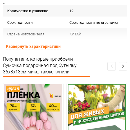
..
Количество в упаковке
12
Срок годности
Срок годности не ограничен
Страна изготовителя
КИТАЙ
Предназначение товара
Для флористики
Развернуть характеристики
Подлежит декларации о
Покупатели, которые приобрели
Сертификация
соответствии ЕАС
Сумочка подарочная под бутылку
36х8х13см микс, также купили
Особые условия
Особых условий не требует
Минимальное количество
1
ИДЕАЛ
Количество в коробке
480
Единица измерения
шт
Размер
под бутылку