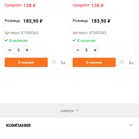
138
138
СуперОпт
СуперОпт
₽
₽
183,90
183,90
Розница
Розница
₽
₽
Артикул: 87500363
Артикул: 87500345
В наличии
В наличии
Добавить
Добавить
Добавить
Доба
В корзину
В корзину
в
к
в
к
избранное
сравнению
избранно
срав
наверх
КОМПАНИЯ