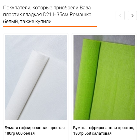
Особые условия
Особых условий не требует
Покупатели, которые приобрели Ваза
пластик гладкая D21 H35см Ромашка,
Минимальное количество
1
белый, также купили
Количество в коробке
120
Единица измерения
шт.
Бумага гофрированная простая,
Бумага гофрированная простая,
180гр 600 белая
180гр 558 салатовая