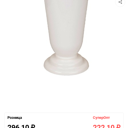
Розница
СуперОпт
296,10
222,10
₽
₽