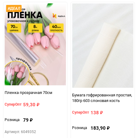
Единица измерения
шт.
ИДЕАЛ
Пленка прозрачная 70см
Бумага гофрированная простая,
180гр 603 слоновая кость
59,30
СуперОпт
₽
138
СуперОпт
₽
79
Розница
₽
183,90
Розница
₽
Артикул: 6049352