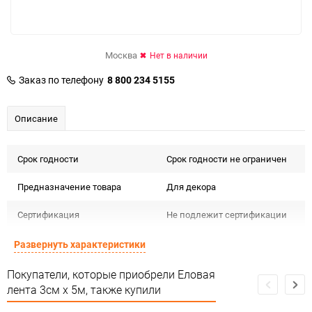
Москва
Нет в наличии
Заказ по телефону
8 800 234 5155
Описание
Срок годности
Срок годности не ограничен
Предназначение товара
Для декора
Сертификация
Не подлежит сертификации
Особые условия
Особых условий не требует
Развернуть характеристики
Минимальное количество
1
Покупатели, которые приобрели Еловая
лента 3см х 5м, также купили
Количество в коробке
1