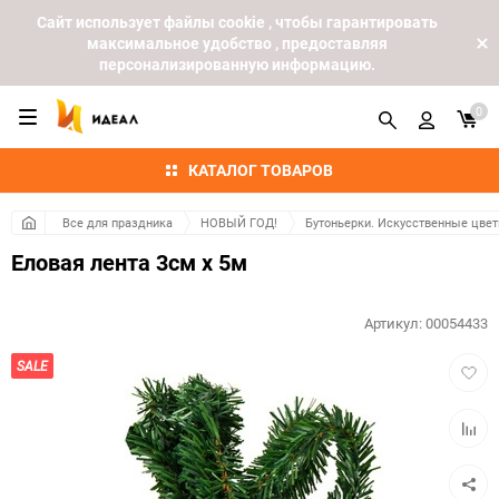
Cайт использует файлы cookie , чтобы гарантировать
максимальное удобство , предоставляя
персонализированную информацию.
0
КАТАЛОГ ТОВАРОВ
Все для праздника
НОВЫЙ ГОД!
Бутоньерки. Искусственные цвет
Еловая лента 3см х 5м
Артикул:
00054433
Добав
SALE
в
избра
Добав
к
сравн